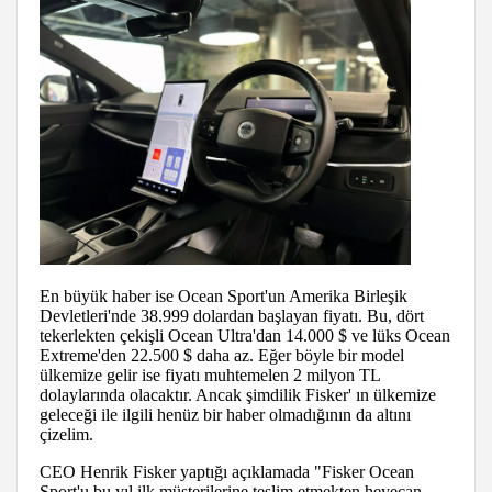
En büyük haber ise Ocean Sport'un Amerika Birleşik
Devletleri'nde 38.999 dolardan başlayan fiyatı. Bu, dört
tekerlekten çekişli Ocean Ultra'dan 14.000 $ ve lüks Ocean
Extreme'den 22.500 $ daha az. Eğer böyle bir model
ülkemize gelir ise fiyatı muhtemelen 2 milyon TL
dolaylarında olacaktır. Ancak şimdilik Fisker' ın ülkemize
geleceği ile ilgili henüz bir haber olmadığının da altını
çizelim.
CEO Henrik Fisker yaptığı açıklamada "Fisker Ocean
Sport'u bu yıl ilk müşterilerine teslim etmekten heyecan