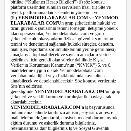
birlikte (“Kullanıcı Hesap Bilgileri”) (i) söz konusu
platform üzerinden sunulan servislerin ifası; (ii) Site ve
üyelik platformuna dair sistemlerin yönetimi; ve
(iii)
YENIMODELARABALAR.COM
ve
YENIMOD
ELARABALAR.COM
'Un grup şirketlerinin hukuki ve
ticari güvenlik şartlarının temini (örneğin; iletişime yönelik
idari operasyonlar, Yenimodelarabalar.com ve grup
şirketlerine ait lokasyonların fiziksel güvenlik şartlarının
temini ve denetimini sağlamak(hukuki süreçler, denetim,
mali işler, raporlama sorumluluklarının yerine getirilmesi)
amaçlarıyla toplanabilecek ve sayılan amaçların yerine
getirilmesi için gerekli olan süreler dahilinde Kişisel
Veriler’in Korunması Kanunu’nun (“KVKK”) 5. ve 6.
maddelerine uygun olarak Yenimodelarabalar.com
veritabanında dijital veya fiziki ortamda kayıt altına
alınabilecek ve depolanabilecektir. Söz konusu verileriniz
Site’nin editörleri,
gerektiğinde
YENIMODELARABALAR.COM
’un grup
şirketleri ve yetkili kurum ve kuruluşlar ile paylaşılarak
aktarılabilecektir.
YENIMODELARABALAR.COM
’a iş başvurusunda
bulunmanız halinde tarafınıza ait isim, soy isim, adres, e-
mail, telefon, doğum tarihi, cinsiyet, medeni durum, uyruk,
eğitim durumu ve askerlik durumu bilgileriniz,
referanslarınıza dair bilgileriniz İş ve Sosyal Güvenlik