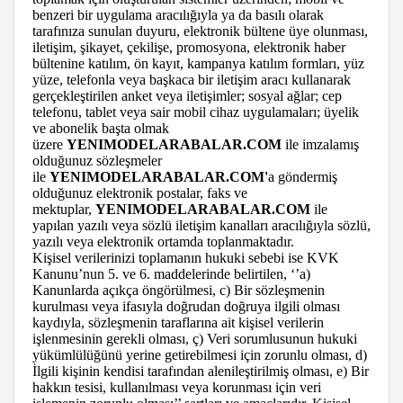
benzeri bir uygulama aracılığıyla ya da basılı olarak
tarafınıza sunulan duyuru, elektronik bültene üye olunması,
iletişim, şikayet, çekilişe, promosyona, elektronik haber
bültenine katılım, ön kayıt, kampanya katılım formları, yüz
yüze, telefonla veya başkaca bir iletişim aracı kullanarak
gerçekleştirilen anket veya iletişimler; sosyal ağlar; cep
telefonu, tablet veya sair mobil cihaz uygulamaları; üyelik
ve abonelik başta olmak
üzere
YENIMODELARABALAR.COM
ile imzalamış
olduğunuz sözleşmeler
ile
YENIMODELARABALAR.COM'
a göndermiş
olduğunuz elektronik postalar, faks ve
mektuplar,
YENIMODELARABALAR.COM
ile
yapılan yazılı veya sözlü iletişim kanalları aracılığıyla sözlü,
yazılı veya elektronik ortamda toplanmaktadır.
Kişisel verilerinizi toplamanın hukuki sebebi ise KVK
Kanunu’nun 5. ve 6. maddelerinde belirtilen, ‘’a)
Kanunlarda açıkça öngörülmesi, c) Bir sözleşmenin
kurulması veya ifasıyla doğrudan doğruya ilgili olması
kaydıyla, sözleşmenin taraflarına ait kişisel verilerin
işlenmesinin gerekli olması, ç) Veri sorumlusunun hukuki
yükümlülüğünü yerine getirebilmesi için zorunlu olması, d)
İlgili kişinin kendisi tarafından alenileştirilmiş olması, e) Bir
hakkın tesisi, kullanılması veya korunması için veri