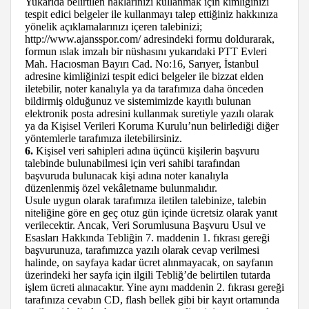
Yukarıda belirtilen haklarınızı kullanmak için kimliğinizi
tespit edici belgeler ile kullanmayı talep ettiğiniz hakkınıza
yönelik açıklamalarınızı içeren talebinizi;
http://www.ajansspor.com/ adresindeki formu doldurarak,
formun ıslak imzalı bir nüshasını yukarıdaki PTT Evleri
Mah. Hacıosman Bayırı Cad. No:16, Sarıyer, İstanbul
adresine kimliğinizi tespit edici belgeler ile bizzat elden
iletebilir, noter kanalıyla ya da tarafımıza daha önceden
bildirmiş olduğunuz ve sistemimizde kayıtlı bulunan
elektronik posta adresini kullanmak suretiyle yazılı olarak
ya da Kişisel Verileri Koruma Kurulu’nun belirlediği diğer
yöntemlerle tarafımıza iletebilirsiniz.
6.
Kişisel veri sahipleri adına üçüncü kişilerin başvuru
talebinde bulunabilmesi için veri sahibi tarafından
başvuruda bulunacak kişi adına noter kanalıyla
düzenlenmiş özel vekâletname bulunmalıdır.
Usule uygun olarak tarafımıza iletilen talebinize, talebin
niteliğine göre en geç otuz gün içinde ücretsiz olarak yanıt
verilecektir. Ancak, Veri Sorumlusuna Başvuru Usul ve
Esasları Hakkında Tebliğin 7. maddenin 1. fıkrası gereği
başvurunuza, tarafımızca yazılı olarak cevap verilmesi
halinde, on sayfaya kadar ücret alınmayacak, on sayfanın
üzerindeki her sayfa için ilgili Tebliğ’de belirtilen tutarda
işlem ücreti alınacaktır. Yine aynı maddenin 2. fıkrası gereği
tarafınıza cevabın CD, flash bellek gibi bir kayıt ortamında