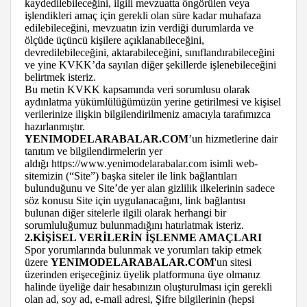
kaydedilebileceğini, ilgili mevzuatta öngörülen veya
işlendikleri amaç için gerekli olan süre kadar muhafaza
edilebileceğini, mevzuatın izin verdiği durumlarda ve
ölçüde üçüncü kişilere açıklanabileceğini,
devredilebileceğini, aktarabileceğini, sınıflandırabileceğini
ve yine KVKK’da sayılan diğer şekillerde işlenebileceğini
belirtmek isteriz.
Bu metin KVKK kapsamında veri sorumlusu olarak
aydınlatma yükümlülüğümüzün yerine getirilmesi ve kişisel
verilerinize ilişkin bilgilendirilmeniz amacıyla tarafımızca
hazırlanmıştır.
YENIMODELARABALAR.COM
’un hizmetlerine dair
tanıtım ve bilgilendirmelerin yer
aldığı
https://www.yenimodelarabalar.com
isimli web-
sitemizin (“Site”) başka siteler ile link bağlantıları
bulunduğunu ve Site’de yer alan gizlilik ilkelerinin sadece
söz konusu Site için uygulanacağını, link bağlantısı
bulunan diğer sitelerle ilgili olarak herhangi bir
sorumluluğumuz bulunmadığını hatırlatmak isteriz.
2.KİŞİSEL VERİLERİN İŞLENME AMAÇLARI
Spor yorumlarında bulunmak ve yorumları takip etmek
üzere
YENIMODELARABALAR.COM
'un sitesi
üzerinden erişeceğiniz üyelik platformuna üye olmanız
halinde üyeliğe dair hesabınızın oluşturulması için gerekli
olan ad, soy ad, e-mail adresi, Şifre bilgilerinin (hepsi