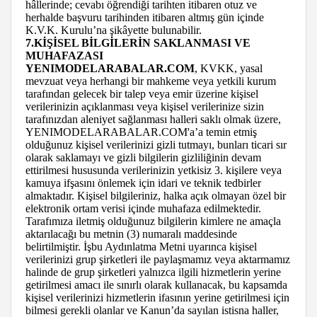
hâllerinde; cevabı öğrendiği tarihten itibaren otuz ve
herhalde başvuru tarihinden itibaren altmış gün içinde
K.V.K. Kurulu’na şikâyette bulunabilir.
7.KİŞİSEL BİLGİLERİN SAKLANMASI VE
MUHAFAZASI
YENIMODELARABALAR.COM
, KVKK, yasal
mevzuat veya herhangi bir mahkeme veya yetkili kurum
tarafından gelecek bir talep veya emir üzerine kişisel
verilerinizin açıklanması veya kişisel verilerinize sizin
tarafınızdan aleniyet sağlanması halleri saklı olmak üzere,
YENIMODELARABALAR.COM'a’a temin etmiş
olduğunuz kişisel verilerinizi gizli tutmayı, bunları ticari sır
olarak saklamayı ve gizli bilgilerin gizliliğinin devam
ettirilmesi hususunda verilerinizin yetkisiz 3. kişilere veya
kamuya ifşasını önlemek için idari ve teknik tedbirler
almaktadır. Kişisel bilgileriniz, halka açık olmayan özel bir
elektronik ortam verisi içinde muhafaza edilmektedir.
Tarafımıza iletmiş olduğunuz bilgilerin kimlere ne amaçla
aktarılacağı bu metnin (3) numaralı maddesinde
belirtilmiştir. İşbu Aydınlatma Metni uyarınca kişisel
verilerinizi grup şirketleri ile paylaşmamız veya aktarmamız
halinde de grup şirketleri yalnızca ilgili hizmetlerin yerine
getirilmesi amacı ile sınırlı olarak kullanacak, bu kapsamda
kişisel verilerinizi hizmetlerin ifasının yerine getirilmesi için
bilmesi gerekli olanlar ve Kanun’da sayılan istisna haller,