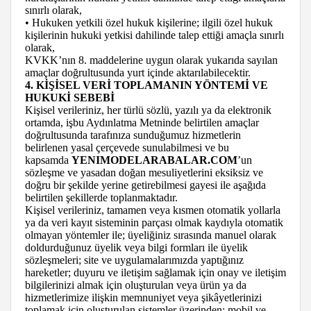
sınırlı olarak,
• Hukuken yetkili özel hukuk kişilerine; ilgili özel hukuk
kişilerinin hukuki yetkisi dahilinde talep ettiği amaçla sınırlı
olarak,
KVKK’nın 8. maddelerine uygun olarak yukarıda sayılan
amaçlar doğrultusunda yurt içinde aktarılabilecektir.
4. KİŞİSEL VERİ TOPLAMANIN YÖNTEMİ VE
HUKUKİ SEBEBİ
Kişisel verileriniz, her türlü sözlü, yazılı ya da elektronik
ortamda, işbu Aydınlatma Metninde belirtilen amaçlar
doğrultusunda tarafınıza sunduğumuz hizmetlerin
belirlenen yasal çerçevede sunulabilmesi ve bu
kapsamda
YENIMODELARABALAR.COM
’un
sözleşme ve yasadan doğan mesuliyetlerini eksiksiz ve
doğru bir şekilde yerine getirebilmesi gayesi ile aşağıda
belirtilen şekillerde toplanmaktadır.
Kişisel verileriniz, tamamen veya kısmen otomatik yollarla
ya da veri kayıt sisteminin parçası olmak kaydıyla otomatik
olmayan yöntemler ile; üyeliğiniz sırasında manuel olarak
doldurduğunuz üyelik veya bilgi formları ile üyelik
sözleşmeleri; site ve uygulamalarımızda yaptığınız
hareketler; duyuru ve iletişim sağlamak için onay ve iletişim
bilgilerinizi almak için oluşturulan veya ürün ya da
hizmetlerimize ilişkin memnuniyet veya şikâyetlerinizi
toplamak için oluşturulan sistemler üzerinden; mobil ve