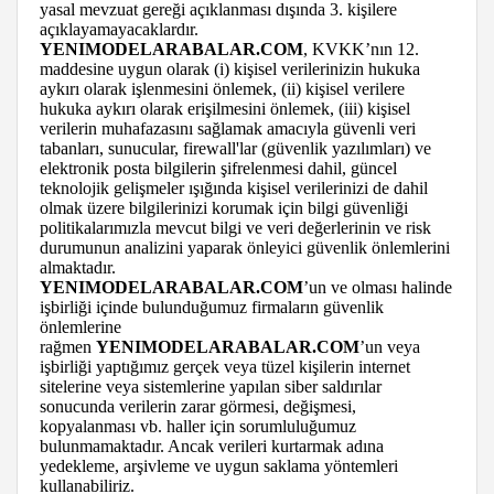
yasal mevzuat gereği açıklanması dışında 3. kişilere
açıklayamayacaklardır.
YENIMODELARABALAR.COM
, KVKK’nın 12.
maddesine uygun olarak (i) kişisel verilerinizin hukuka
aykırı olarak işlenmesini önlemek, (ii) kişisel verilere
hukuka aykırı olarak erişilmesini önlemek, (iii) kişisel
verilerin muhafazasını sağlamak amacıyla güvenli veri
tabanları, sunucular, firewall'lar (güvenlik yazılımları) ve
elektronik posta bilgilerin şifrelenmesi dahil, güncel
teknolojik gelişmeler ışığında kişisel verilerinizi de dahil
olmak üzere bilgilerinizi korumak için bilgi güvenliği
politikalarımızla mevcut bilgi ve veri değerlerinin ve risk
durumunun analizini yaparak önleyici güvenlik önlemlerini
almaktadır.
YENIMODELARABALAR.COM
’un ve olması halinde
işbirliği içinde bulunduğumuz firmaların güvenlik
önlemlerine
rağmen
YENIMODELARABALAR.COM
’un veya
işbirliği yaptığımız gerçek veya tüzel kişilerin internet
sitelerine veya sistemlerine yapılan siber saldırılar
sonucunda verilerin zarar görmesi, değişmesi,
kopyalanması vb. haller için sorumluluğumuz
bulunmamaktadır. Ancak verileri kurtarmak adına
yedekleme, arşivleme ve uygun saklama yöntemleri
kullanabiliriz.