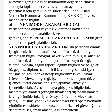
Mevzuatı gereği ve iş başvurularının değerlendirilmesi
amacıyla toplanabilecek ve sayılan amaçların yerine
getirilmesi için gerekli olan süreler dahilinde Kişisel
Veriler’in Korunması Kanunu’nun (“KVKK”) 5. ve 6.
maddelerine uygun
olarak
YENIMODELARABALAR.COM
’un
veritabanında dijital veya fiziki ortamda kayıt altına
alınabilecek, depolanabilecek ve
gerektiğinde
YENIMODELARABALAR.COM'
un grup
şirketleri ile paylaşılabilecektir.
YENIMODELARABALAR.COM
’un personeli olarak
işe girmeniz halinde tarafınıza ait nüfus cüzdanı bilgileri,
ikametgah bilgisi, fotoğraf, askerlik durum bilgisi, ailenize
ait nüfus cüzdanı bilgilerini içerir nüfus kayıt örneği,
telefon, e-posta, sağlık raporu, eğitim bilgileri ve belgeleri
(özgeçmiş, diploma), adli sicil kaydı belgesi, eski işyeri
çalışma belgesi, banka hesap bilgileriniz İş ve Sosyal
Güvenlik Mevzuatı gereği, işyerindeki iş akışının düzenli
işlemesi, ücret ödemelerinizin yapılması amacıyla
işlenebilecektir. Ayrıca, binaya giriş çıkış bilgileriniz,
mahremiyet alanları (örneğin tuvaletler) dışındaki kamera
kayıt görüntüleriniz; İş ve Sosyal Güvenlik Mevzuatı
gereği, iletişime yönelik ve denetimsel idari operasyonların
yürütülmesi, şirkete ait lokasyonların fiziksel güvenliğini ve
denetimini sağlamak amacıyla işlenmektedir.