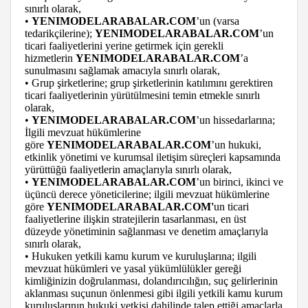
sınırlı olarak,
•
YENIMODELARABALAR.COM
’un (varsa
tedarikçilerine);
YENIMODELARABALAR.COM
’un
ticari faaliyetlerini yerine getirmek için gerekli
hizmetlerin
YENIMODELARABALAR.COM
’a
sunulmasını sağlamak amacıyla sınırlı olarak,
• Grup şirketlerine; grup şirketlerinin katılımını gerektiren
ticari faaliyetlerinin yürütülmesini temin etmekle sınırlı
olarak,
•
YENIMODELARABALAR.COM
’un hissedarlarına;
İlgili mevzuat hükümlerine
göre
YENIMODELARABALAR.COM
’un hukuki,
etkinlik yönetimi ve kurumsal iletişim süreçleri kapsamında
yürüttüğü faaliyetlerin amaçlarıyla sınırlı olarak,
•
YENIMODELARABALAR.COM
’un birinci, ikinci ve
üçüncü derece yöneticilerine; ilgili mevzuat hükümlerine
göre
YENIMODELARABALAR.COM'
un ticari
faaliyetlerine ilişkin stratejilerin tasarlanması, en üst
düzeyde yönetiminin sağlanması ve denetim amaçlarıyla
sınırlı olarak,
• Hukuken yetkili kamu kurum ve kuruluşlarına; ilgili
mevzuat hükümleri ve yasal yükümlülükler gereği
kimliğinizin doğrulanması, dolandırıcılığın, suç gelirlerinin
aklanması suçunun önlenmesi gibi ilgili yetkili kamu kurum
kuruluşlarının hukuki yetkisi dahilinde talep ettiği amaçlarla