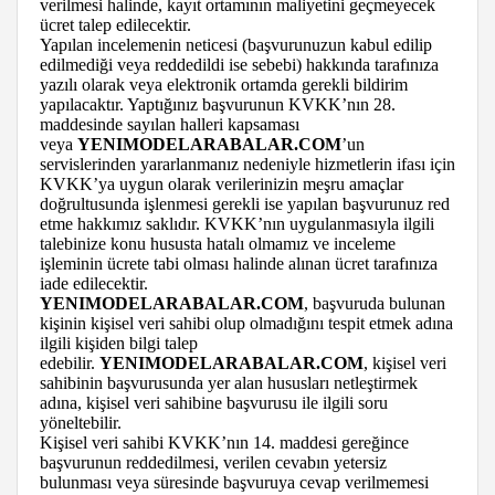
verilmesi halinde, kayıt ortamının maliyetini geçmeyecek
ücret talep edilecektir.
Yapılan incelemenin neticesi (başvurunuzun kabul edilip
edilmediği veya reddedildi ise sebebi) hakkında tarafınıza
yazılı olarak veya elektronik ortamda gerekli bildirim
yapılacaktır. Yaptığınız başvurunun KVKK’nın 28.
maddesinde sayılan halleri kapsaması
veya
YENIMODELARABALAR.COM
’un
servislerinden yararlanmanız nedeniyle hizmetlerin ifası için
KVKK’ya uygun olarak verilerinizin meşru amaçlar
doğrultusunda işlenmesi gerekli ise yapılan başvurunuz red
etme hakkımız saklıdır. KVKK’nın uygulanmasıyla ilgili
talebinize konu hususta hatalı olmamız ve inceleme
işleminin ücrete tabi olması halinde alınan ücret tarafınıza
iade edilecektir.
YENIMODELARABALAR.COM
, başvuruda bulunan
kişinin kişisel veri sahibi olup olmadığını tespit etmek adına
ilgili kişiden bilgi talep
edebilir.
YENIMODELARABALAR.COM
, kişisel veri
sahibinin başvurusunda yer alan hususları netleştirmek
adına, kişisel veri sahibine başvurusu ile ilgili soru
yöneltebilir.
Kişisel veri sahibi KVKK’nın 14. maddesi gereğince
başvurunun reddedilmesi, verilen cevabın yetersiz
bulunması veya süresinde başvuruya cevap verilmemesi