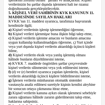
işlemenin zorunlu olması’’ şartları ve amaçlarıdır. Kişisel
verilerinizin bu şartlar dışında işlenmesi hali ise rızanız
doğrultusunda gerçekleştirilecektir.
5. KİŞİSEL VERİ SAHİBİNİN KVK KANUNUN 11.
MADDESİNDE SAYILAN HAKLARI
KVKK’nın 11. maddesi uyarınca, tarafımıza başvurarak
kendinizle ilgili;
a)
Kişisel verilerinin işlenip işlenmediğini öğrenme,
b)
Kişisel verileri işlenmişse buna ilişkin bilgi talep etme,
c)
Kişisel verilerin işlenme amacını ve bunların amacına
uygun kullanılıp kullanılmadığını öğrenme, ç) Yurt içinde
veya yurt dışında kişisel verilerin aktarıldığı üçüncü kişileri
bilme,
d)
Kişisel verilerin eksik veya yanlış işlenmiş olması
hâlinde bunların düzeltilmesini isteme,
e)
KVKK 7. maddede öngörülen şartlar çerçevesinde
kişisel verilerin silinmesini veya yok edilmesini isteme,
f)
(d) ve (e) bentleri uyarınca yapılan işlemlerin, kişisel
verilerin aktarıldığı üçüncü kişilere bildirilmesini isteme,
g)
İşlenen verilerin münhasıran otomatik sistemler
vasıtasıyla analiz edilmesi suretiyle kişinin kendisi aleyhine
bir sonucun ortaya çıkmasına itiraz etme,
ğ)
Kişisel verilerin kanuna aykırı olarak işlenmesi sebebiyle
zarara uğraması hâlinde zararın giderilmesini talep etme,
haklarına sahipsiniz.