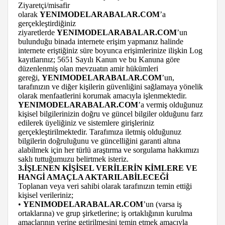
Ziyaretçi/misafir
olarak
YENIMODELARABALAR.COM
’a
gerçekleştirdiğiniz
ziyaretlerde
YENIMODELARABALAR.COM
’un
bulunduğu binada internete erişim yapmanız halinde
internete eriştiğiniz süre boyunca erişimlerinize ilişkin Log
kayıtlarınız; 5651 Sayılı Kanun ve bu Kanuna göre
düzenlenmiş olan mevzuatın amir hükümleri
gereği,
YENIMODELARABALAR.COM
’un,
tarafınızın ve diğer kişilerin güvenliğini sağlamaya yönelik
olarak menfaatlerini korumak amacıyla işlenmektedir.
YENIMODELARABALAR.COM
’a vermiş olduğunuz
kişisel bilgilerinizin doğru ve güncel bilgiler olduğunu farz
edilerek üyeliğiniz ve sistemlere girişleriniz
gerçekleştirilmektedir. Tarafımıza iletmiş olduğunuz
bilgilerin doğruluğunu ve güncelliğini garanti altına
alabilmek için her türlü araştırma ve sorgulama hakkımızı
saklı tuttuğumuzu belirtmek isteriz.
3.İŞLENEN KİŞİSEL VERİLERİN KİMLERE VE
HANGİ AMAÇLA AKTARILABİLECEĞİ
Toplanan veya veri sahibi olarak tarafınızın temin ettiği
kişisel verileriniz;
•
YENIMODELARABALAR.COM
’un (varsa iş
ortaklarına) ve grup şirketlerine; iş ortaklığının kurulma
amaçlarının yerine getirilmesini temin etmek amacıyla