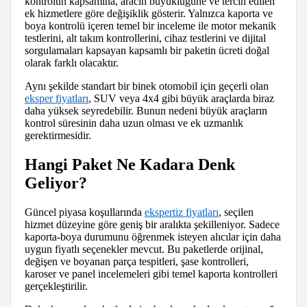
kontrolün kapsamına, aracın büyüklüğüne ve tercih edilen
ek hizmetlere göre değişiklik gösterir. Yalnızca kaporta ve
boya kontrolü içeren temel bir inceleme ile motor mekanik
testlerini, alt takım kontrollerini, cihaz testlerini ve dijital
sorgulamaları kapsayan kapsamlı bir paketin ücreti doğal
olarak farklı olacaktır.
Aynı şekilde standart bir binek otomobil için geçerli olan
eksper fiyatları
, SUV veya 4x4 gibi büyük araçlarda biraz
daha yüksek seyredebilir. Bunun nedeni büyük araçların
kontrol süresinin daha uzun olması ve ek uzmanlık
gerektirmesidir.
Hangi Paket Ne Kadara Denk
Geliyor?
Güncel piyasa koşullarında
ekspertiz fiyatları
, seçilen
hizmet düzeyine göre geniş bir aralıkta şekilleniyor. Sadece
kaporta-boya durumunu öğrenmek isteyen alıcılar için daha
uygun fiyatlı seçenekler mevcut. Bu paketlerde orijinal,
değişen ve boyanan parça tespitleri, şase kontrolleri,
karoser ve panel incelemeleri gibi temel kaporta kontrolleri
gerçekleştirilir.