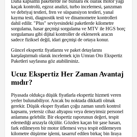
Daha kapsamlı paketlerde ise bunlara ek olarak motor yağı
kaçak kontrolü, egzoz analizi, turbo incelemesi, şanzıman
ve debriyaj testleri, fren ve süspansiyon testleri, yanal
kayma testi, diagnostik testi ve dinamometre kontrolleri
dahil edilir. "Plus" seviyesindeki paketlerde kilometre
sorgulama, hasar geçmişi sorgulama ve MTV ile HGS borç
sorgulaması gibi dijital kontroller de eklenerek aracın
sadece fiziksel değil, idari geçmişi de ortaya konur.
Güncel ekspertiz fiyatlarını ve paket detaylarını
karşılaştırmalı olarak incelemek için Umran Oto Ekspertiz
Paketleri sayfasına göz atabilirsiniz.
Ucuz Ekspertiz Her Zaman Avantaj
mıdır?
Piyasada oldukça düşük fiyatlarla ekspertiz hizmeti veren
yerler bulunabiliyor. Ancak bu noktada dikkatli olmak
gerekir. Düşük eksper fiyatları çoğu zaman sınırlı kontrol
kapsamı, yetersiz cihaz altyapısı veya deneyimsiz personel
anlamına gelebilir. Bir ekspertiz raporunun değeri, tespit
edemediği arızayla ölçülür. Gözden kaçan bir şase hasarı,
fark edilmeyen bir motor üflemesi veya tespit edilemeyen
kilometre düşürme işlemi, tasarruf edilen birkaç bin liraya