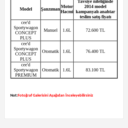
Tavsiye niteliğinde
Motor
2014 model
Model
Şanzıman
Hacmi
kampanyalı anahtar
teslim satış fiyatı
cee'd
Sportywagon
Manuel
1.6L
72.600 TL
CONCEPT
PLUS
cee'd
Sportywagon
Otomatik
1.6L
76.400 TL
CONCEPT
PLUS
cee'd
Sportywagon
Otomatik
1.6L
83.100 TL
PREMIUM
Not:
Fotoğraf Galerisini Aşağıdan İnceleyebilirsiniz