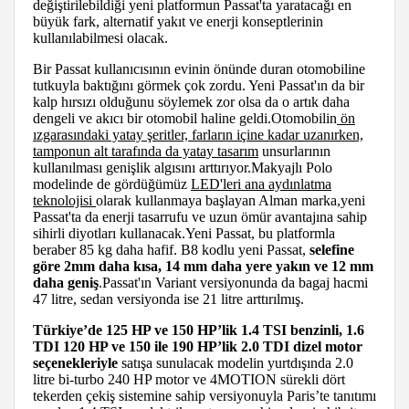
değiştirilebildiği yeni platformun Passat'ta yaratacağı en
büyük fark, alternatif yakıt ve enerji konseptlerinin
kullanılabilmesi olacak.
Bir Passat kullanıcısının evinin önünde duran otomobiline
tutkuyla baktığını görmek çok zordu. Yeni Passat'ın da bir
kalp hırsızı olduğunu söylemek zor olsa da o artık daha
dengeli ve akıcı bir otomobil haline geldi.Otomobilin
ön
ızgarasındaki yatay şeritler, farların içine kadar uzanırken,
tamponun alt tarafında da yatay tasarım
unsurlarının
kullanılması genişlik algısını arttırıyor.Makyajlı Polo
modelinde de gördüğümüz
LED'leri ana aydınlatma
teknolojisi
olarak kullanmaya başlayan Alman marka,yeni
Passat'ta da enerji tasarrufu ve uzun ömür avantajına sahip
sihirli diyotları kullanacak.Yeni Passat, bu platformla
beraber 85 kg daha hafif. B8 kodlu yeni Passat,
selefine
göre 2mm daha kısa, 14 mm daha yere yakın ve 12 mm
daha geniş
.Passat'ın Variant versiyonunda da bagaj hacmi
47 litre, sedan versiyonda ise 21 litre arttırılmış.
Türkiye’de 125 HP ve 150 HP’lik 1.4 TSI benzinli, 1.6
TDI 120 HP ve 150 ile 190 HP’lik 2.0 TDI dizel motor
seçenekleriyle
satışa sunulacak modelin yurtdışında 2.0
litre bi-turbo 240 HP motor ve 4MOTION sürekli dört
tekerden çekiş sistemine sahip versiyonuyla Paris’te tanıtımı