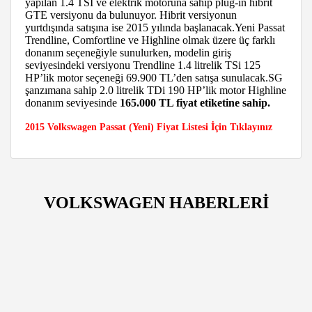
yapılan 1.4 TSI ve elektrik motoruna sahip plug-in hibrit
GTE versiyonu da bulunuyor. Hibrit versiyonun
yurtdışında satışına ise 2015 yılında başlanacak.Yeni Passat
Trendline, Comfortline ve Highline olmak üzere üç farklı
donanım seçeneğiyle sunulurken, modelin giriş
seviyesindeki versiyonu Trendline 1.4 litrelik TSi 125
HP’lik motor seçeneği 69.900 TL’den satışa sunulacak.SG
şanzımana sahip 2.0 litrelik TDi 190 HP’lik motor Highline
donanım seviyesinde
165.000 TL fiyat etiketine sahip.
2015 Volkswagen Passat (Yeni) Fiyat Listesi İçin Tıklayınız
VOLKSWAGEN HABERLERİ