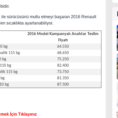
bidir.
eri ile sürücüsünü mutlu etmeyi başaran 2016 Renault
len sıcaklıkta ayarlanabiliyor.
2016 Model Kampanyalı Anahtar Teslim
Fiyatı
10 bg
64.550
atik 115 bg
68.650
0 bg
75.250
 110 bg
82.400
tik 115 bg
73.750
 bg
81.350
10 bg
87.500
mek İçin Tıklayınız