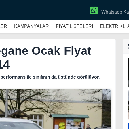
Whatsapp Ka
LER
KAMPANYALAR
FİYAT LİSTELERİ
ELEKTRİKLİ
egane Ocak Fiyat
14
performans ile sınıfının da üstünde görülüyor.