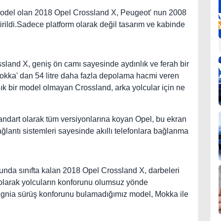
model olan 2018 Opel Crossland X, Peugeot' nun 2008
irildi.Sadece platform olarak değil tasarım ve kabinde
ssland X, geniş ön camı sayesinde aydınlık ve ferah bir
e Mokka' dan 54 litre daha fazla depolama hacmi veren
ık bir model olmayan Crossland, arka yolcular için ne
andart olarak tüm versiyonlarına koyan Opel, bu ekran
lantı sistemleri sayesinde akıllı telefonlara bağlanma
nda sınıfta kalan 2018 Opel Crossland X, darbeleri
larak yolcuların konforunu olumsuz yönde
Insignia sürüş konforunu bulamadığımız model, Mokka ile