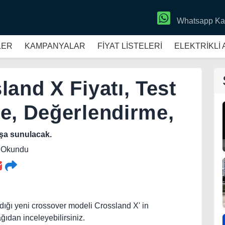
Whatsapp Ka
LER
KAMPANYALAR
FİYAT LİSTELERİ
ELEKTRİKLİ
and X Fiyatı, Test
e, Değerlendirme,
ışa sunulacak.
6 Okundu
dığı yeni crossover modeli Crossland X' in
ağıdan inceleyebilirsiniz.