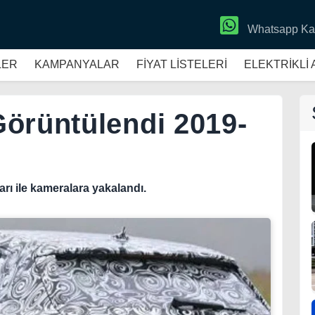
Whatsapp Ka
LER
KAMPANYALAR
FİYAT LİSTELERİ
ELEKTRİKLİ
örüntülendi 2019-
rı ile kameralara yakalandı.