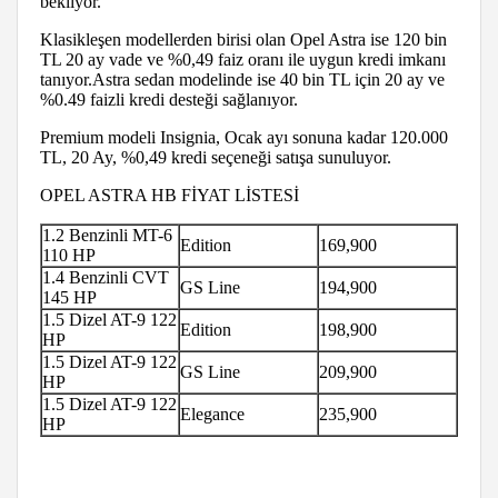
bekliyor.
Klasikleşen modellerden birisi olan Opel Astra ise 120 bin
TL 20 ay vade ve %0,49 faiz oranı ile uygun kredi imkanı
tanıyor.Astra sedan modelinde ise 40 bin TL için 20 ay ve
%0.49 faizli kredi desteği sağlanıyor.
Premium modeli Insignia, Ocak ayı sonuna kadar 120.000
TL, 20 Ay, %0,49 kredi seçeneği satışa sunuluyor.
OPEL ASTRA HB FİYAT LİSTESİ
1.2 Benzinli MT-6
Edition
169,900
110 HP
1.4 Benzinli CVT
GS Line
194,900
145 HP
1.5 Dizel AT-9 122
Edition
198,900
HP
1.5 Dizel AT-9 122
GS Line
209,900
HP
1.5 Dizel AT-9 122
Elegance
235,900
HP