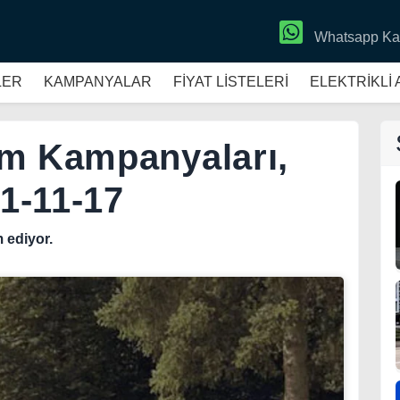
Whatsapp Ka
LER
KAMPANYALAR
FİYAT LİSTELERİ
ELEKTRİKLİ
ım Kampanyaları,
21-11-17
 ediyor.