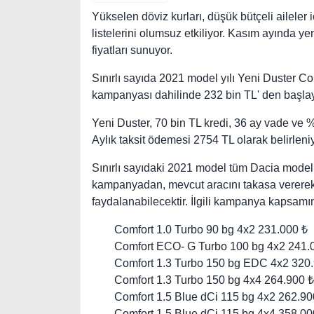
Yükselen döviz kurları, düşük bütçeli aileler i
listelerini olumsuz etkiliyor. Kasım ayında 
fiyatları sunuyor.
Sınırlı sayıda 2021 model yılı Yeni Duster 
kampanyası dahilinde 232 bin TL' den başlayan
Yeni Duster, 70 bin TL kredi, 36 ay vade ve %1
Aylık taksit ödemesi 2754 TL olarak belirleniy
Sınırlı sayıdaki 2021 model tüm Dacia model
kampanyadan, mevcut aracını takasa vererek
faydalanabilecektir. İlgili kampanya kapsamın
Comfort 1.0 Turbo 90 bg 4x2 231.000 ₺
Comfort ECO- G Turbo 100 bg 4x2 241.
Comfort 1.3 Turbo 150 bg EDC 4x2 320
Comfort 1.3 Turbo 150 bg 4x4 264.900 ₺
Comfort 1.5 Blue dCi 115 bg 4x2 262.90
Comfort 1.5 Blue dCi 115 bg 4x4 358.00