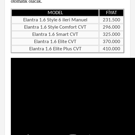
otomatik olacak.
MODEL
FİYAT
Elantra 1.6
Style
6 ileri Manuel
231.500
Elantra 1.6
Style Comfort
CVT
296.000
Elantra 1.6
Smart
CVT
325.000
Elantra 1.6
Elite
CVT
370.000
Elantra 1.6
Elite Plus
CVT
410.000