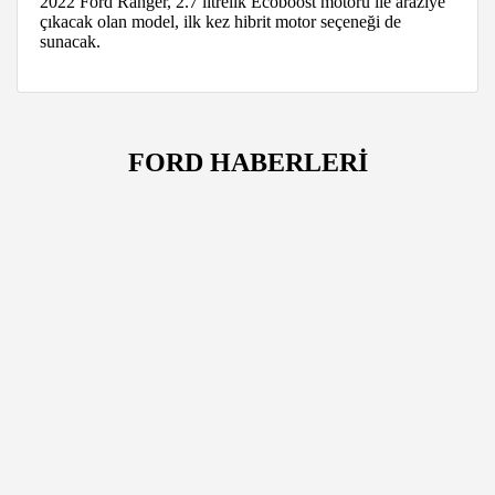
2022 Ford Ranger, 2.7 litrelik Ecoboost motoru ile araziye
çıkacak olan model, ilk kez hibrit motor seçeneği de
sunacak.
FORD HABERLERİ