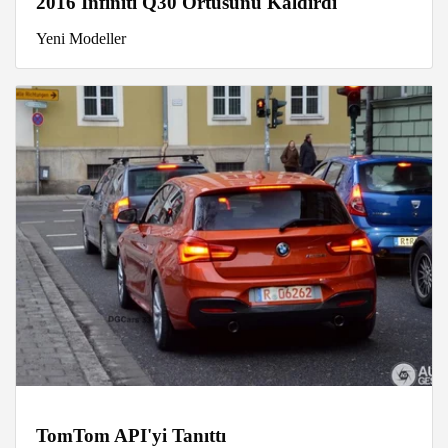
2016 Infiniti Q30 Örtüsünü Kaldırdı
Yeni Modeller
TomTom API'yi Tanıttı