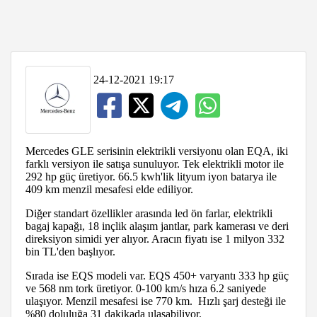
24-12-2021 19:17
Mercedes GLE serisinin elektrikli versiyonu olan EQA, iki
farklı versiyon ile satışa sunuluyor. Tek elektrikli motor ile
292 hp güç üretiyor. 66.5 kwh'lik lityum iyon batarya ile
409 km menzil mesafesi elde ediliyor.
Diğer standart özellikler arasında led ön farlar, elektrikli
bagaj kapağı, 18 inçlik alaşım jantlar, park kamerası ve deri
direksiyon simidi yer alıyor. Aracın fiyatı ise 1 milyon 332
bin TL'den başlıyor.
Sırada ise EQS modeli var. EQS 450+ varyantı 333 hp güç
ve 568 nm tork üretiyor. 0-100 km/s hıza 6.2 saniyede
ulaşıyor. Menzil mesafesi ise 770 km. Hızlı şarj desteği ile
%80 doluluğa 31 dakikada ulaşabiliyor.