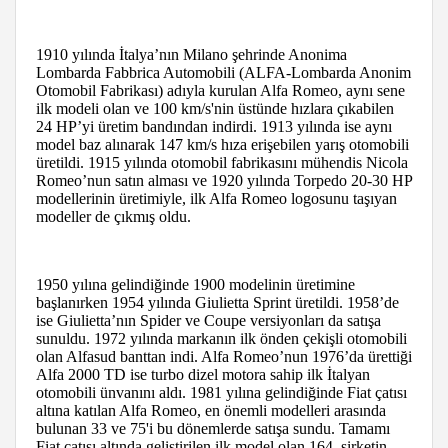
1910 yılında İtalya’nın Milano şehrinde Anonima
Lombarda Fabbrica Automobili (ALFA-Lombarda Anonim
Otomobil Fabrikası) adıyla kurulan Alfa Romeo, aynı sene
ilk modeli olan ve 100 km/s'nin üstünde hızlara çıkabilen
24 HP’yi üretim bandından indirdi. 1913 yılında ise aynı
model baz alınarak 147 km/s hıza erişebilen yarış otomobili
üretildi. 1915 yılında otomobil fabrikasını mühendis Nicola
Romeo’nun satın alması ve 1920 yılında Torpedo 20-30 HP
modellerinin üretimiyle, ilk Alfa Romeo logosunu taşıyan
modeller de çıkmış oldu.
1950 yılına gelindiğinde 1900 modelinin üretimine
başlanırken 1954 yılında Giulietta Sprint üretildi. 1958’de
ise Giulietta’nın Spider ve Coupe versiyonları da satışa
sunuldu. 1972 yılında markanın ilk önden çekişli otomobili
olan Alfasud banttan indi. Alfa Romeo’nun 1976’da ürettiği
Alfa 2000 TD ise turbo dizel motora sahip ilk İtalyan
otomobili ünvanını aldı. 1981 yılına gelindiğinde Fiat çatısı
altına katılan Alfa Romeo, en önemli modelleri arasında
bulunan 33 ve 75'i bu dönemlerde satışa sundu. Tamamı
Fiat çatısı altında geliştirilen ilk model olan 164, şirketin