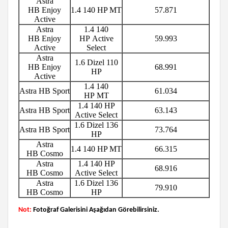
Astra
HB Enjoy
1.4 140 HP MT
57.871
Active
Astra
1.4 140
HB Enjoy
HP Active
59.993
Active
Select
Astra
1.6 Dizel 110
HB Enjoy
68.991
HP
Active
1.4 140
Astra HB Sport
61.034
HP MT
1.4 140 HP
Astra HB Sport
63.143
Active Select
1.6 Dizel 136
Astra HB Sport
73.764
HP
Astra
1.4 140 HP MT
66.315
HB Cosmo
Astra
1.4 140 HP
68.916
HB Cosmo
Active Select
Astra
1.6 Dizel 136
79.910
HB Cosmo
HP
Not:
Fotoğraf Galerisini Aşağıdan Görebilirsiniz.