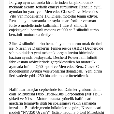
İki grup aynı zamanda birbirlerinden karşılıklı olarak
mekanik aksam tedarik etmeyi sürdürüyor. Renault, eylül
ayından bu yana yeni Mercedes Classe C ve Mercedes
Vito Van modellerine 1,6l Diesel motorlar temin ediyor.
Renault aynı zamanda sırasıyla smart forfour ve smart
fortwo modellerinde kullanılan 1 litre 3 silindirli
enjeksiyonlu benzinli motoru ve 900 cc 3 silindirli turbo
benzinli motoru da üretiyor.
2 litre 4 silindirli turbo benzinli yeni motorun ortak üretimi
ise Nissan ve Daimler'in Tennessee'de (ABD) Decherd'de
sahip oldukları yeni mekanik organ üretim biriminde
haziran ayında başlayacak. Decherd Powertrain Infiniti
fabrikasının atölyelerinde gerçekleştirilen bu motor ilk
aşamada Infiniti Q50 sport ve Mercedes-Benz Classe C
modellerinin Avrupa versiyonlarını donatacak. Yeni birim
ileri vadede yılda 250 bin adet motor üretebilecek.
Hafif ticari araçlar cephesinde ise, Daimler grubuna dahil
olan Mitsubishi Fuso Truck&Bus Corporation (MFTBC)
şirketi ve Nissan Motor ihracata yönelik hafif ticari
araçların teminiyle ilgili bir sözleşmeyi yakın zamanda
imzaladı. Bu sözleşmenin hükümlerine göre, Nissan ticari
modeli "NV350 Urvan'ı" (istiap haddi: 3,5 ton) Mitsubishi