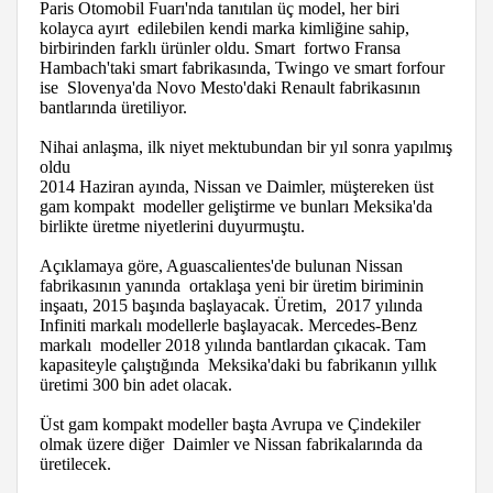
Paris Otomobil Fuarı'nda tanıtılan üç model, her biri
kolayca ayırt edilebilen kendi marka kimliğine sahip,
birbirinden farklı ürünler oldu. Smart fortwo Fransa
Hambach'taki smart fabrikasında, Twingo ve smart forfour
ise Slovenya'da Novo Mesto'daki Renault fabrikasının
bantlarında üretiliyor.
Nihai anlaşma, ilk niyet mektubundan bir yıl sonra yapılmış
oldu
2014 Haziran ayında, Nissan ve Daimler, müştereken üst
gam kompakt modeller geliştirme ve bunları Meksika'da
birlikte üretme niyetlerini duyurmuştu.
Açıklamaya göre, Aguascalientes'de bulunan Nissan
fabrikasının yanında ortaklaşa yeni bir üretim biriminin
inşaatı, 2015 başında başlayacak. Üretim, 2017 yılında
Infiniti markalı modellerle başlayacak. Mercedes-Benz
markalı modeller 2018 yılında bantlardan çıkacak. Tam
kapasiteyle çalıştığında Meksika'daki bu fabrikanın yıllık
üretimi 300 bin adet olacak.
Üst gam kompakt modeller başta Avrupa ve Çindekiler
olmak üzere diğer Daimler ve Nissan fabrikalarında da
üretilecek.