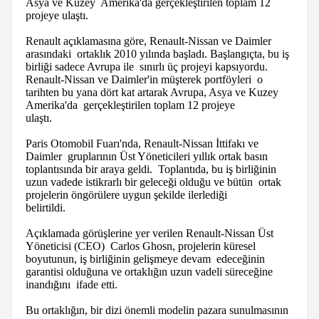
Asya ve Kuzey Amerika'da gerçekleştirilen toplam 12
projeye ulaştı.
Renault açıklamasına göre, Renault-Nissan ve Daimler
arasındaki ortaklık 2010 yılında başladı. Başlangıçta, bu iş
birliği sadece Avrupa ile sınırlı üç projeyi kapsıyordu.
Renault-Nissan ve Daimler'in müşterek portföyleri o
tarihten bu yana dört kat artarak Avrupa, Asya ve Kuzey
Amerika'da gerçekleştirilen toplam 12 projeye
ulaştı.
Paris Otomobil Fuarı'nda, Renault-Nissan İttifakı ve
Daimler gruplarının Üst Yöneticileri yıllık ortak basın
toplantısında bir araya geldi. Toplantıda, bu iş birliğinin
uzun vadede istikrarlı bir geleceği olduğu ve bütün ortak
projelerin öngörülere uygun şekilde ilerlediği
belirtildi.
Açıklamada görüşlerine yer verilen Renault-Nissan Üst
Yöneticisi (CEO) Carlos Ghosn, projelerin küresel
boyutunun, iş birliğinin gelişmeye devam edeceğinin
garantisi olduğuna ve ortaklığın uzun vadeli süreceğine
inandığını ifade etti.
Bu ortaklığın, bir dizi önemli modelin pazara sunulmasının