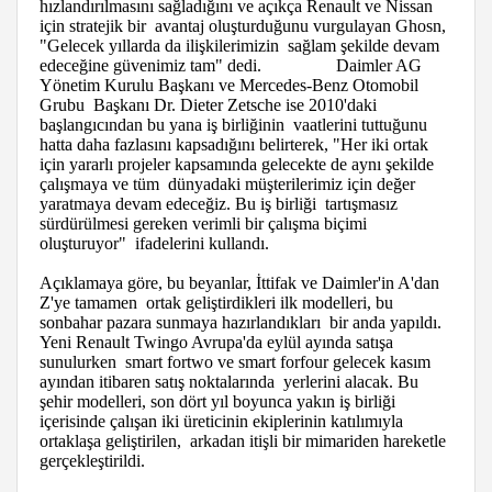
hızlandırılmasını sağladığını ve açıkça Renault ve Nissan
için stratejik bir avantaj oluşturduğunu vurgulayan Ghosn,
"Gelecek yıllarda da ilişkilerimizin sağlam şekilde devam
edeceğine güvenimiz tam" dedi. Daimler AG
Yönetim Kurulu Başkanı ve Mercedes-Benz Otomobil
Grubu Başkanı Dr. Dieter Zetsche ise 2010'daki
başlangıcından bu yana iş birliğinin vaatlerini tuttuğunu
hatta daha fazlasını kapsadığını belirterek, "Her iki ortak
için yararlı projeler kapsamında gelecekte de aynı şekilde
çalışmaya ve tüm dünyadaki müşterilerimiz için değer
yaratmaya devam edeceğiz. Bu iş birliği tartışmasız
sürdürülmesi gereken verimli bir çalışma biçimi
oluşturuyor" ifadelerini kullandı.
Açıklamaya göre, bu beyanlar, İttifak ve Daimler'in A'dan
Z'ye tamamen ortak geliştirdikleri ilk modelleri, bu
sonbahar pazara sunmaya hazırlandıkları bir anda yapıldı.
Yeni Renault Twingo Avrupa'da eylül ayında satışa
sunulurken smart fortwo ve smart forfour gelecek kasım
ayından itibaren satış noktalarında yerlerini alacak. Bu
şehir modelleri, son dört yıl boyunca yakın iş birliği
içerisinde çalışan iki üreticinin ekiplerinin katılımıyla
ortaklaşa geliştirilen, arkadan itişli bir mimariden hareketle
gerçekleştirildi.