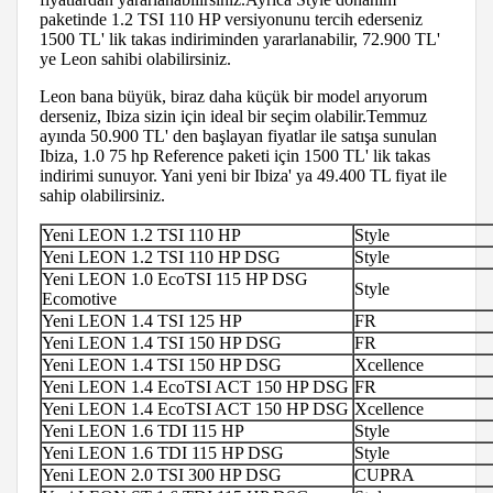
paketinde 1.2 TSI 110 HP versiyonunu tercih ederseniz
1500 TL' lik takas indiriminden yararlanabilir, 72.900 TL'
ye Leon sahibi olabilirsiniz.
Leon bana büyük, biraz daha küçük bir model arıyorum
derseniz, Ibiza sizin için ideal bir seçim olabilir.Temmuz
ayında 50.900 TL' den başlayan fiyatlar ile satışa sunulan
Ibiza, 1.0 75 hp Reference paketi için 1500 TL' lik takas
indirimi sunuyor. Yani yeni bir Ibiza' ya 49.400 TL fiyat ile
sahip olabilirsiniz.
Yeni LEON 1.2 TSI 110 HP
Style
Yeni LEON 1.2 TSI 110 HP DSG
Style
Yeni LEON 1.0 EcoTSI 115 HP DSG
Style
Ecomotive
Yeni LEON 1.4 TSI 125 HP
FR
Yeni LEON 1.4 TSI 150 HP DSG
FR
Yeni LEON 1.4 TSI 150 HP DSG
Xcellence
Yeni LEON 1.4 EcoTSI ACT 150 HP DSG
FR
Yeni LEON 1.4 EcoTSI ACT 150 HP DSG
Xcellence
Yeni LEON 1.6 TDI 115 HP
Style
Yeni LEON 1.6 TDI 115 HP DSG
Style
Yeni LEON 2.0 TSI 300 HP DSG
CUPRA