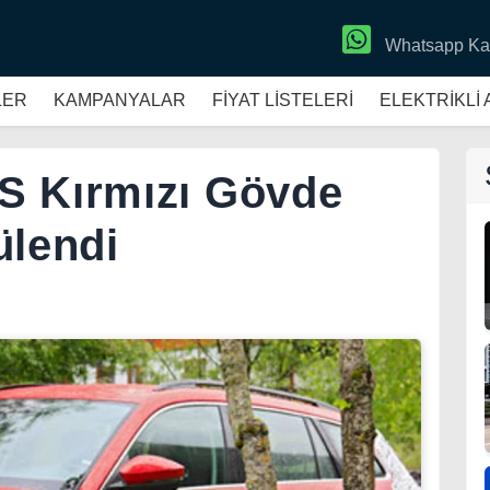
Whatsapp Ka
LER
KAMPANYALAR
FİYAT LİSTELERİ
ELEKTRİKLİ
S Kırmızı Gövde
ülendi