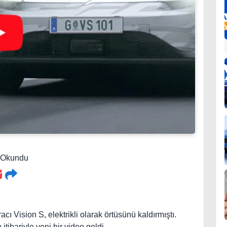
0 Okundu
cı Vision S, elektrikli olarak örtüsünü kaldırmıştı.
ibariyle yeni bir video geldi.