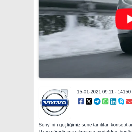
15-01-2021 09:11 - 1415
Sony' nin geçtiğimiz sene tanıtılan konsept ara
Uzun süredir ses çıkmayan modelden, bugün it