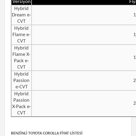
Versiyon
Fiy
Hybrid
Dream e-
1
CVT
Hybrid
Flame e-
1
CVT
Hybrid
Flame X-
1
Pack e-
CVT
Hybrid
Passion
2
e-CVT
Hybrid
Passion
2
X-Pack e-
CVT
BENZİNLİ TOYOTA COROLLA FİYAT LİSTESİ