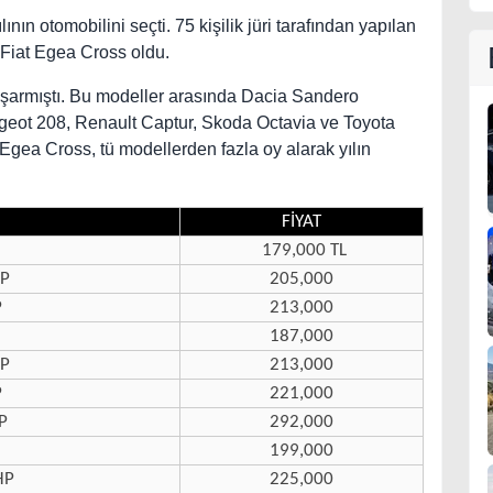
ın otomobilini seçti. 75 kişilik jüri tarafından yapılan
Fiat Egea Cross oldu.
şarmıştı. Bu modeller arasında Dacia Sandero
geot 208, Renault Captur, Skoda Octavia ve Toyota
 Egea Cross, tü modellerden fazla oy alarak yılın
FİYAT
179,000 TL
HP
205,000
P
213,000
187,000
HP
213,000
P
221,000
P
292,000
199,000
HP
225,000