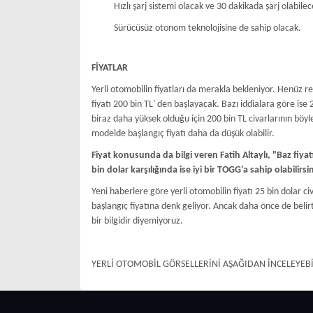
Hızlı şarj sistemi olacak ve 30 dakikada şarj olabilec
Sürücüsüz otonom teknolojisine de sahip olacak.
FİYATLAR
Yerli otomobilin fiyatları da merakla bekleniyor. Henüz 
fiyatı 200 bin TL' den başlayacak. Bazı iddialara göre ise 2
biraz daha yüksek olduğu için 200 bin TL civarlarının bö
modelde başlangıç fiyatı daha da düşük olabilir.
Fiyat konusunda da bilgi veren Fatih Altaylı, "Baz fiyatı
bin dolar karşılığında ise iyi bir TOGG’a sahip olabilirsi
Yeni haberlere göre yerli otomobilin fiyatı 25 bin dolar ci
başlangıç fiyatına denk geliyor. Ancak daha önce de belirtt
bir bilgidir diyemiyoruz.
YERLİ OTOMOBİL GÖRSELLERİNİ AŞAĞIDAN İNCELEYEBİ