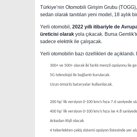
Türkiye’nin Otomobili Girişim Grubu (TOGG),
sedan olarak tanıtılan yeni model, 18 aylık bi
Yerli otomobil,
2022 yıllı itibariyle de Avru
üreticisi olarak
yola çıkacak. Bursa Gemlik't
sadece elektrik ile çalışacak.
Yerli otomobilin bazı özellikleri de açıklandı. 
300+ ve 500+ olarak iki farklı menzil opsiyonu ile ge
5G teknolojsi ile bağlantı kurulacak.
Uzun ömürlü bataryalar kullaınlacak.
200 hp' lik versiyon 0-100 km/s hıza 7.6 saniyede u
400 hp' lik versiyon 0-100 km/s hıza ise 4.8 saniyed
Arkadan itişli olacak
4 tekerlekten çekiş sistemi opsiyon listesinde yer al