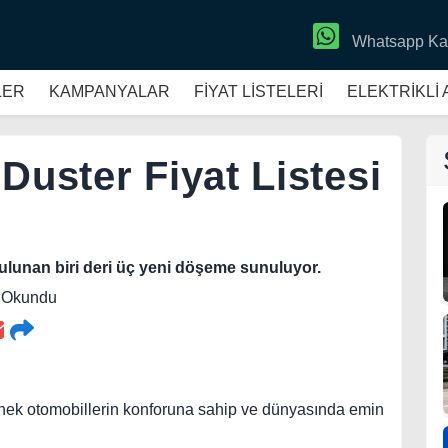
Whatsapp Ka
LER
KAMPANYALAR
FİYAT LİSTELERİ
ELEKTRİKLİ
Duster Fiyat Listesi
bulunan biri deri üç yeni döşeme sunuluyor.
6 Okundu
binek otomobillerin konforuna sahip ve dünyasında emin