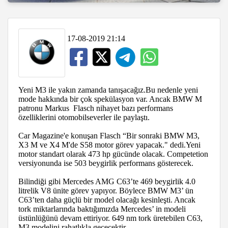
17-08-2019 21:14
Yeni M3 ile yakın zamanda tanışacağız.Bu nedenle yeni
mode hakkında bir çok spekülasyon var. Ancak BMW M
patronu Markus Flasch nihayet bazı performans
özelliklerini otomobilseverler ile paylaştı.
Car Magazine'e konuşan Flasch “Bir sonraki BMW M3,
X3 M ve X4 M'de S58 motor görev yapacak." dedi.Yeni
motor standart olarak 473 hp gücünde olacak. Competetion
versiyonunda ise 503 beygirlik performans gösterecek.
Bilindiği gibi Mercedes AMG C63’te 469 beygirlik 4.0
litrelik V8 ünite görev yapıyor. Böylece BMW M3’ ün
C63’ten daha güçlü bir model olacağı kesinleşti. Ancak
tork miktarlarında baktığımızda Mercedes’ in modeli
üstünlüğünü devam ettiriyor. 649 nm tork üretebilen C63,
M3 modelini rahatlıkla geçecektir.