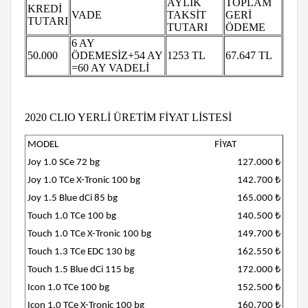
AYLIK
TOPLAM
KREDİ
VADE
TAKSİT
GERİ
TUTARI
TUTARI
ÖDEME
6 AY
50.000
ÖDEMESİZ+54 AY
1253 TL
67.647 TL
=60 AY VADELİ
2020 CLIO YERLİ ÜRETİM FİYAT LİSTESİ
MODEL
FİYAT
Joy 1.0 SCe 72 bg
127.000 ₺
Joy 1.0 TCe X-Tronic 100 bg
142.700 ₺
Joy 1.5 Blue dCi 85 bg
165.000 ₺
Touch 1.0 TCe 100 bg
140.500 ₺
Touch 1.0 TCe X-Tronic 100 bg
149.700 ₺
Touch 1.3 TCe EDC 130 bg
162.550 ₺
Touch 1.5 Blue dCi 115 bg
172.000 ₺
Icon 1.0 TCe 100 bg
152.500 ₺
Icon 1.0 TCe X-Tronic 100 bg
160.700 ₺