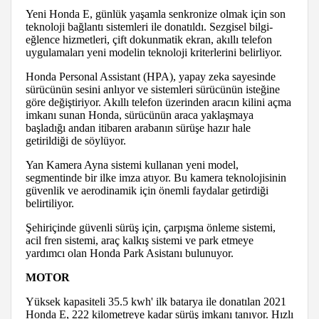
Yeni Honda E, günlük yaşamla senkronize olmak için son
teknoloji bağlantı sistemleri ile donatıldı. Sezgisel bilgi-
eğlence hizmetleri, çift dokunmatik ekran, akıllı telefon
uygulamaları yeni modelin teknoloji kriterlerini belirliyor.
Honda Personal Assistant (HPA), yapay zeka sayesinde
sürücünün sesini anlıyor ve sistemleri sürücünün isteğine
göre değiştiriyor. Akıllı telefon üzerinden aracın kilini açma
imkanı sunan Honda, sürücünün araca yaklaşmaya
başladığı andan itibaren arabanın sürüşe hazır hale
getirildiği de söylüyor.
Yan Kamera Ayna sistemi kullanan yeni model,
segmentinde bir ilke imza atıyor. Bu kamera teknolojisinin
güvenlik ve aerodinamik için önemli faydalar getirdiği
belirtiliyor.
Şehiriçinde güvenli sürüş için, çarpışma önleme sistemi,
acil fren sistemi, araç kalkış sistemi ve park etmeye
yardımcı olan Honda Park Asistanı bulunuyor.
MOTOR
Yüksek kapasiteli 35.5 kwh' ilk batarya ile donatılan 2021
Honda E, 222 kilometreye kadar sürüş imkanı tanıyor. Hızlı