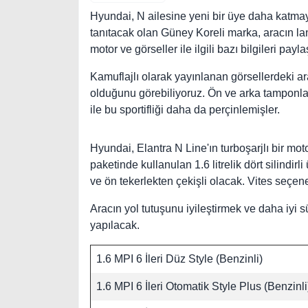
Hyundai, N ailesine yeni bir üye daha katma
tanıtacak olan Güney Koreli marka, aracın la
motor ve görseller ile ilgili bazı bilgileri paylaş
Kamuflajlı olarak yayınlanan görsellerdeki ar
olduğunu görebiliyoruz. Ön ve arka tamponlar
ile bu sportifliği daha da perçinlemişler.
Hyundai, Elantra N Line'ın turboşarjlı bir mo
paketinde kullanulan 1.6 litrelik dört silindi
ve ön tekerlekten çekişli olacak. Vites seçenek
Aracın yol tutuşunu iyileştirmek ve daha iyi sü
yapılacak.
1.6 MPI 6 İleri Düz Style (Benzinli)
1.6 MPI 6 İleri Otomatik Style Plus (Benzinli