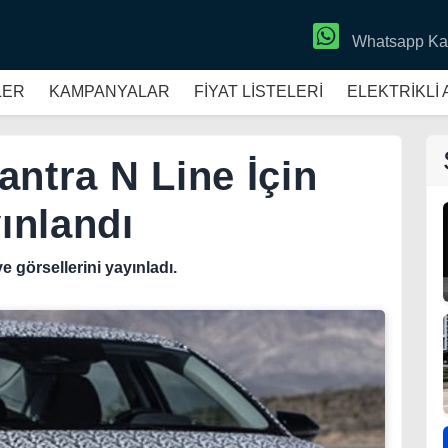
Whatsapp Ka
LER
KAMPANYALAR
FİYAT LİSTELERİ
ELEKTRİKLİ
antra N Line İçin
yınlandı
e görsellerini yayınladı.