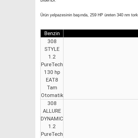
BlueHDi.
Ürün yelpazesinin başında, 259 HP üreten 340 nm torkluk
Benzin
308
STYLE
1.2
PureTech
130 hp
EAT8
Tam
Otomatik
308
ALLURE
DYNAMIC
1.2
PureTech