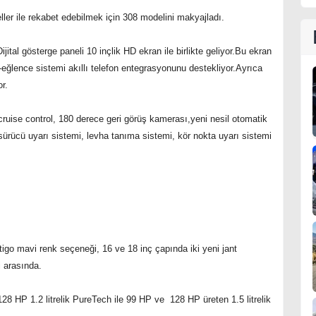
er ile rekabet edebilmek için 308 modelini makyajladı.
ijital gösterge paneli 10 inçlik HD ekran ile birlikte geliyor.Bu ekran
-eğlence sistemi akıllı telefon entegrasyonunu destekliyor.Ayrıca
r.
f cruise control, 180 derece geri görüş kamerası,yeni nesil otomatik
, sürücü uyarı sistemi, levha tanıma sistemi, kör nokta uyarı sistemi
tigo mavi renk seçeneği, 16 ve 18 inç çapında iki yeni jant
i arasında.
e 128 HP 1.2 litrelik PureTech ile 99 HP ve 128 HP üreten 1.5 litrelik