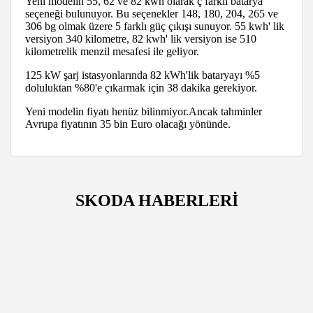
Yeni modelin 55, 62 ve 82 kwh olarak ç farklı batarya
seçeneği bulunuyor. Bu seçenekler 148, 180, 204, 265 ve
306 bg olmak üzere 5 farklı güç çıkışı sunuyor. 55 kwh' lik
versiyon 340 kilometre, 82 kwh' lik versiyon ise 510
kilometrelik menzil mesafesi ile geliyor.
125 kW şarj istasyonlarında 82 kWh'lik bataryayı %5
doluluktan %80'e çıkarmak için 38 dakika gerekiyor.
Yeni modelin fiyatı henüz bilinmiyor.Ancak tahminler
Avrupa fiyatının 35 bin Euro olacağı yönünde.
SKODA HABERLERİ