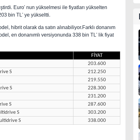
ştirdi. Euro' nun yükselmesi ile fiyatları yükselten
03 bin TL' ye yükseltti.
odel, hibrit olarak da satın alınabiliyor.Farklı donanım
odel, en donanımlı versiyonunda 338 bin TL' lik fiyat
FİYAT
203.600
rive S
212.250
219.550
rive S
228.300
231.200
rive S
287.600
tidrive S
303.200
ltidrive S
338.000