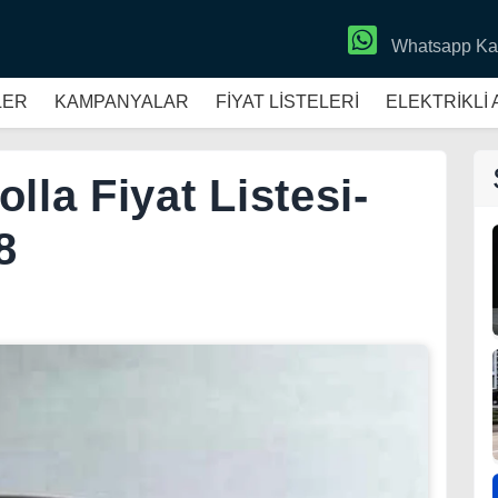
Whatsapp Ka
LER
KAMPANYALAR
FİYAT LİSTELERİ
ELEKTRİKLİ
lla Fiyat Listesi-
8