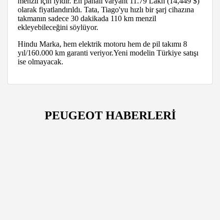
menzil için iyidir. En pahalı varyant 11.79 Lakh (14,449 $)
olarak fiyatlandırıldı. Tata, Tiago'yu hızlı bir şarj cihazına
takmanın sadece 30 dakikada 110 km menzil
ekleyebileceğini söylüyor.
Hindu Marka, hem elektrik motoru hem de pil takımı 8
yıl/160.000 km garanti veriyor.Yeni modelin Türkiye satışı
ise olmayacak.
PEUGEOT HABERLERİ