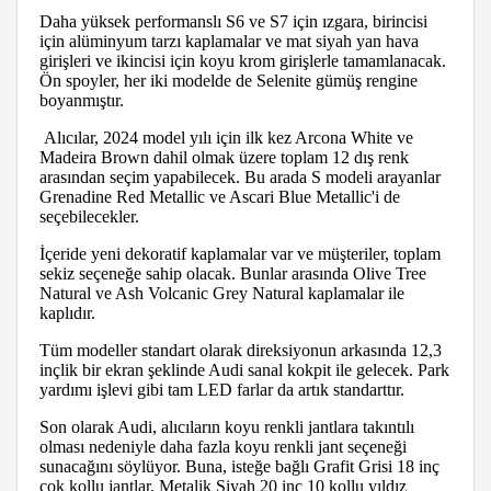
Daha yüksek performanslı S6 ve S7 için ızgara, birincisi
için alüminyum tarzı kaplamalar ve mat siyah yan hava
girişleri ve ikincisi için koyu krom girişlerle tamamlanacak.
Ön spoyler, her iki modelde de Selenite gümüş rengine
boyanmıştır.
Alıcılar, 2024 model yılı için ilk kez Arcona White ve
Madeira Brown dahil olmak üzere toplam 12 dış renk
arasından seçim yapabilecek. Bu arada S modeli arayanlar
Grenadine Red Metallic ve Ascari Blue Metallic'i de
seçebilecekler.
İçeride yeni dekoratif kaplamalar var ve müşteriler, toplam
sekiz seçeneğe sahip olacak. Bunlar arasında Olive Tree
Natural ve Ash Volcanic Grey Natural kaplamalar ile
kaplıdır.
Tüm modeller standart olarak direksiyonun arkasında 12,3
inçlik bir ekran şeklinde Audi sanal kokpit ile gelecek. Park
yardımı işlevi gibi tam LED farlar da artık standarttır.
Son olarak Audi, alıcıların koyu renkli jantlara takıntılı
olması nedeniyle daha fazla koyu renkli jant seçeneği
sunacağını söylüyor. Buna, isteğe bağlı Grafit Grisi 18 inç
çok kollu jantlar, Metalik Siyah 20 inç 10 kollu yıldız