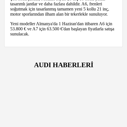
tasarımlı jantlar ve daha fazlası dahildir. A6, frenleri
soğutmak için tasarlanmış tamamen yeni 5 kollu 21 inç,
motor sporlarından ilham alan bir tekerlekle sunuluyor.
Yeni modeller Almanya'da 1 Haziran'dan itibaren A6 için
53.800 € ve A7 için 63.500 €'dan başlayan fiyatlarla satışa
sunulacak.
AUDI HABERLERİ