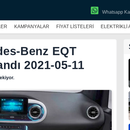
Whatsapp Ka
LER
KAMPANYALAR
FİYAT LİSTELERİ
ELEKTRİKLİ
edes-Benz EQT
landı 2021-05-11
çekiyor.