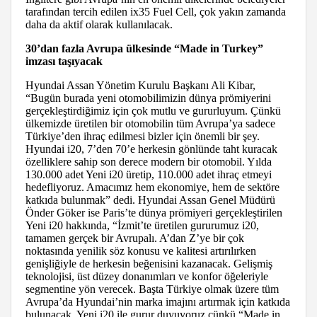
tarafından tercih edilen ix35 Fuel Cell, çok yakın zamanda
daha da aktif olarak kullanılacak.
30’dan fazla Avrupa ülkesinde “Made in Turkey”
imzası taşıyacak
Hyundai Assan Yönetim Kurulu Başkanı Ali Kibar,
“Bugün burada yeni otomobilimizin dünya prömiyerini
gerçekleştirdiğimiz için çok mutlu ve gururluyum. Çünkü
ülkemizde üretilen bir otomobilin tüm Avrupa’ya sadece
Türkiye’den ihraç edilmesi bizler için önemli bir şey.
Hyundai i20, 7’den 70’e herkesin gönlünde taht kuracak
özelliklere sahip son derece modern bir otomobil. Yılda
130.000 adet Yeni i20 üretip, 110.000 adet ihraç etmeyi
hedefliyoruz. Amacımız hem ekonomiye, hem de sektöre
katkıda bulunmak” dedi. Hyundai Assan Genel Müdürü
Önder Göker ise Paris’te dünya prömiyeri gerçekleştirilen
Yeni i20 hakkında, “İzmit’te üretilen gururumuz i20,
tamamen gerçek bir Avrupalı. A’dan Z’ye bir çok
noktasında yenilik söz konusu ve kalitesi artırılırken
genişliğiyle de herkesin beğenisini kazanacak. Gelişmiş
teknolojisi, üst düzey donanımları ve konfor öğeleriyle
segmentine yön verecek. Başta Türkiye olmak üzere tüm
Avrupa’da Hyundai’nin marka imajını artırmak için katkıda
bulunacak. Yeni i20 ile gurur duyuyoruz çünkü “Made in