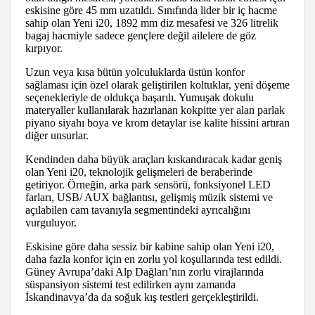
eskisine göre 45 mm uzatıldı. Sınıfında lider bir iç hacme
sahip olan Yeni i20, 1892 mm diz mesafesi ve 326 litrelik
bagaj hacmiyle sadece gençlere değil ailelere de göz
kırpıyor.
Uzun veya kısa bütün yolculuklarda üstün konfor
sağlaması için özel olarak geliştirilen koltuklar, yeni döşeme
seçenekleriyle de oldukça başarılı. Yumuşak dokulu
materyaller kullanılarak hazırlanan kokpitte yer alan parlak
piyano siyahı boya ve krom detaylar ise kalite hissini artıran
diğer unsurlar.
Kendinden daha büyük araçları kıskandıracak kadar geniş
olan Yeni i20, teknolojik gelişmeleri de beraberinde
getiriyor. Örneğin, arka park sensörü, fonksiyonel LED
farları, USB/ AUX bağlantısı, gelişmiş müzik sistemi ve
açılabilen cam tavanıyla segmentindeki ayrıcalığını
vurguluyor.
Eskisine göre daha sessiz bir kabine sahip olan Yeni i20,
daha fazla konfor için en zorlu yol koşullarında test edildi.
Güney Avrupa’daki Alp Dağları’nın zorlu virajlarında
süspansiyon sistemi test edilirken aynı zamanda
İskandinavya’da da soğuk kış testleri gerçekleştirildi.