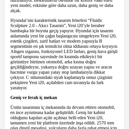
hazırlanıyor. Beklentilerin ötesinde bir konfor vaad eden
yeni model, eskisine göre daha uzun, daha geniş ve daha
alçak.
Hyundai’nin karakteristik tasarım felsefesi “Fluidic
Sculpture 2.0 - Akıcı Tasarım”, Yeni i20’yle beraber
bambaşka bir boyuta geçiş yapıyor. Hyundai için tasarım
anlamında yeni bir çağın başlangıcını simgeleyen Yeni i20,
estetik çizgileri, zarif hatları ve modern yapısıyla B
segmentinin en şık temsilcisi olma iddiasını ortaya koyuyor.
Altıgen ızgarası, fonksiyonel LED farları, geniş hava girişli
sportif tamponu sayesinde ön kısımda etkileyici bir
görüntüye bürünen otomobil, arka kısma doğru
geçildiğindeyse, yukarıya doğru uzayan yapısı ve aracın
hacmine vurgu yapan yatay stop lambalarıyla dikkat
çekiyor. C sütunundaki siyah kaplamayla omuz çizgisini
pekiştiren Yeni i20, açılabilen cam tavanıyla da fark
yaratıyor.
Geniş ve ferah iç mekan
Üstün tasarımını iç mekanında da devam ettiren otomobil,
en ince ayrıntısına kadar geliştirildi. Geniş bir kabini
olduğunu kapıları açılır açılmaz belli eden Yeni i20,
tamamen yeni bir platform üzerinde inşa edildi. 2570 mm
olan dingil mesafesi, yolcuların daha fazla rahat etmesi için