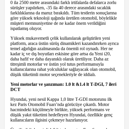
0 ila 2500 metre arasındaki farklı irtifalarda defalarca zorlu
sürüşler yapılırken, -35 ila 40 derece arasındaki sıcaklık
farklılıklarına da maruz bırakıldı. Tüm testlerin sonuçlarına
göre yüksek teknoloji ışığında üretilen otomobil, böylelikle
müşteri memnuniyetine de ne kadar önem verildiğini
ispatlamış oluyor.
Yüksek mukavemetli çelik kullanılarak geliştirilen yeni
platform, araca üstün sürüş dinamikleri kazandırırken ayrıca
temel ağırlığın azalmasında da önemli rol oynadı. Her ne
kadar iç ve dış boyutları eskisine göre artsa da Yeni i20,
daha hafif ve daha dayanıklı olarak üretiliyor. Daha az
titreşimli motorlar ve üstün yol tutus performansıyla
kullanıcılarına rahat yolculuklar sağlayacak olan otomobil,
düşük tüketimli motor seçenekleriyle de iddialı.
Yeni motorlar ve şanzıman: 1.0 lt &1.4 lt T-DGI, 7 ileri
DCT
Hyundai, yeni nesil Kappa 1,0 litre T-GDI motorunu ilk
kez Paris Otomobil Fuarı’nda görücüye çıkardı. Motor
hacmindeki küçülmeyle birlikte, yüksek performans ve
düşük yakıt tüketimi hedefleyen Hyundai, özellikle genç
kullanıcıların ilgisini çekmeye hazırlanıyor.