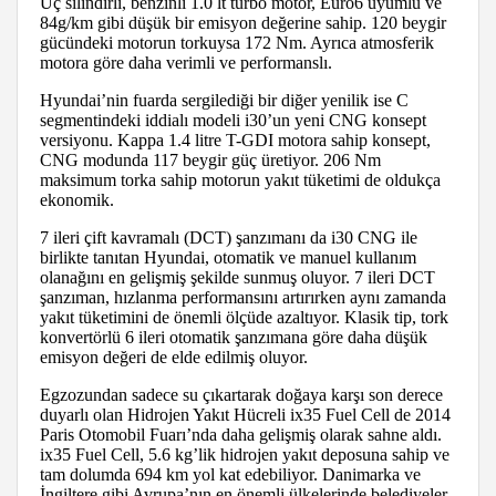
Üç silindirli, benzinli 1.0 lt turbo motor, Euro6 uyumlu ve
84g/km gibi düşük bir emisyon değerine sahip. 120 beygir
gücündeki motorun torkuysa 172 Nm. Ayrıca atmosferik
motora göre daha verimli ve performanslı.
Hyundai’nin fuarda sergilediği bir diğer yenilik ise C
segmentindeki iddialı modeli i30’un yeni CNG konsept
versiyonu. Kappa 1.4 litre T-GDI motora sahip konsept,
CNG modunda 117 beygir güç üretiyor. 206 Nm
maksimum torka sahip motorun yakıt tüketimi de oldukça
ekonomik.
7 ileri çift kavramalı (DCT) şanzımanı da i30 CNG ile
birlikte tanıtan Hyundai, otomatik ve manuel kullanım
olanağını en gelişmiş şekilde sunmuş oluyor. 7 ileri DCT
şanzıman, hızlanma performansını artırırken aynı zamanda
yakıt tüketimini de önemli ölçüde azaltıyor. Klasik tip, tork
konvertörlü 6 ileri otomatik şanzımana göre daha düşük
emisyon değeri de elde edilmiş oluyor.
Egzozundan sadece su çıkartarak doğaya karşı son derece
duyarlı olan Hidrojen Yakıt Hücreli ix35 Fuel Cell de 2014
Paris Otomobil Fuarı’nda daha gelişmiş olarak sahne aldı.
ix35 Fuel Cell, 5.6 kg’lik hidrojen yakıt deposuna sahip ve
tam dolumda 694 km yol kat edebiliyor. Danimarka ve
İngiltere gibi Avrupa’nın en önemli ülkelerinde belediyeler