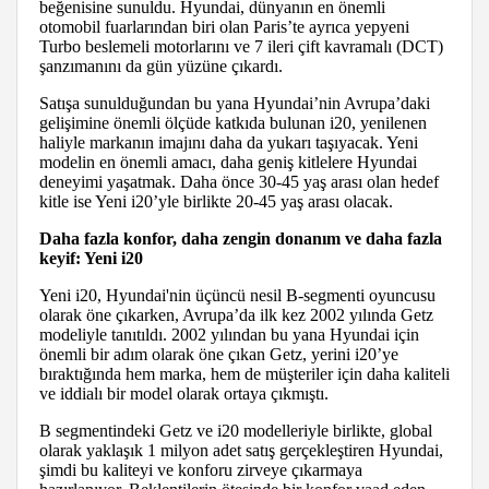
beğenisine sunuldu. Hyundai, dünyanın en önemli
otomobil fuarlarından biri olan Paris’te ayrıca yepyeni
Turbo beslemeli motorlarını ve 7 ileri çift kavramalı (DCT)
şanzımanını da gün yüzüne çıkardı.
Satışa sunulduğundan bu yana Hyundai’nin Avrupa’daki
gelişimine önemli ölçüde katkıda bulunan i20, yenilenen
haliyle markanın imajını daha da yukarı taşıyacak. Yeni
modelin en önemli amacı, daha geniş kitlelere Hyundai
deneyimi yaşatmak. Daha önce 30-45 yaş arası olan hedef
kitle ise Yeni i20’yle birlikte 20-45 yaş arası olacak.
Daha fazla konfor, daha zengin donanım ve daha fazla
keyif: Yeni i20
Yeni i20, Hyundai'nin üçüncü nesil B-segmenti oyuncusu
olarak öne çıkarken, Avrupa’da ilk kez 2002 yılında Getz
modeliyle tanıtıldı. 2002 yılından bu yana Hyundai için
önemli bir adım olarak öne çıkan Getz, yerini i20’ye
bıraktığında hem marka, hem de müşteriler için daha kaliteli
ve iddialı bir model olarak ortaya çıkmıştı.
B segmentindeki Getz ve i20 modelleriyle birlikte, global
olarak yaklaşık 1 milyon adet satış gerçekleştiren Hyundai,
şimdi bu kaliteyi ve konforu zirveye çıkarmaya