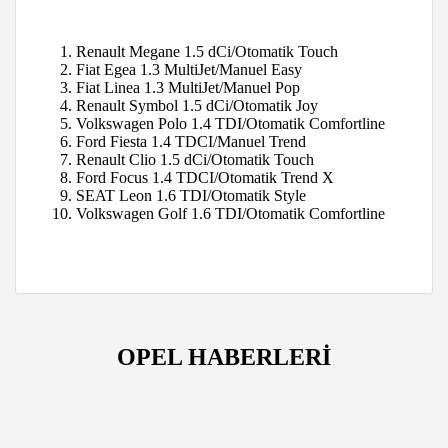
Renault Megane
1.5 dCi/Otomatik
Touch
Fiat Egea
1.3 MultiJet/Manuel
Easy
Fiat Linea
1.3 MultiJet/Manuel
Pop
Renault Symbol
1.5 dCi/Otomatik
Joy
Volkswagen Polo
1.4 TDI/Otomatik
Comfortline
Ford Fiesta
1.4 TDCI/Manuel
Trend
Renault Clio
1.5 dCi/Otomatik
Touch
Ford Focus
1.4 TDCI/Otomatik
Trend X
SEAT Leon
1.6 TDI/Otomatik
Style
Volkswagen Golf
1.6 TDI/Otomatik
Comfortline
OPEL HABERLERİ