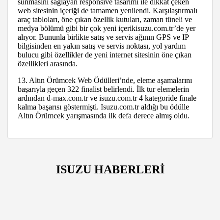
sunmasını sağlayan responsive tasarımı ile dikkat çeken
web sitesinin içeriği de tamamen yenilendi. Karşılaştırmalı
araç tabloları, öne çıkan özellik kutuları, zaman tüneli ve
medya bölümü gibi bir çok yeni içerik
isuzu.com.tr
’de yer
alıyor. Bununla birlikte satış ve servis ağının GPS ve IP
bilgisinden en yakın satış ve servis noktası, yol yardım
bulucu gibi özellikler de yeni internet sitesinin öne çıkan
özellikleri arasında.
13. Altın Örümcek Web Ödülleri’nde, eleme aşamalarını
başarıyla geçen 322 finalist belirlendi. İlk tur elemelerin
ardından
d-max.com.tr
ve
isuzu.com.tr
4 kategoride finale
kalma başarısı göstermişti.
Isuzu.com.tr
aldığı bu ödülle
Altın Örümcek yarışmasında ilk defa derece almış oldu.
ISUZU HABERLERİ