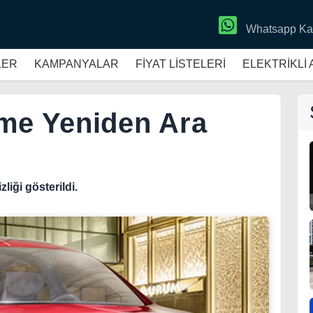
Whatsapp Ka
LER
KAMPANYALAR
FİYAT LİSTELERİ
ELEKTRİKLİ
ime Yeniden Ara
liği gösterildi.