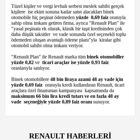
Tüzel kişiler ve vergi levhalı serbest meslek sahibi gerçek
kişilere ise ekim sonuna kadar satın alacakları binek
otomobile hiç peşinat ödemeden
yüzde 0,69 faiz
oranıyla
sahip olma imkanı getiren firma, ayrıca "Renault Plan" ile
"yasal peşinata ek olarak, klasik bir taşıt kredisinden çok
daha düşük taksitler ve vade sonunda özel seçenekli toplu
ödemeden oluşan avantajlı ödeme planı"yla kiralar gibi
otomobil sahibi olma imkanı veriyor.
"Renault Plan" ile Renault marka tüm
binek otomobiller
yüzde 0,82
ve
ticari araçlar ise yüzde 0,93 faiz
oranlarıyla satılıyor.
Binek otomobillere
48 bin liraya azami 48 ay vade için
yüzde 0,69 faiz
oranıyla kredi kullandıran Renault, ticari
araçlara özel finansman kampanyası kapsamında da
maksimum 66 bin lira kredi tutarı ve en fazla 48 ay
vade seçeneğiyle yüzde 0,89 faiz oranı
sunuyor.
RENAULT HABERLERİ