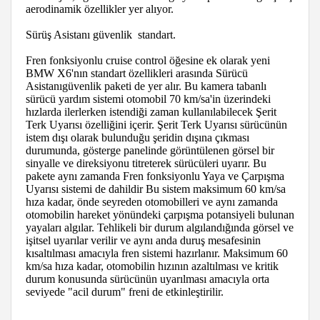
aerodinamik özellikler yer alıyor.
Sürüş Asistanı güvenlik standart.
Fren fonksiyonlu cruise control öğesine ek olarak yeni
BMW X6'nın standart özellikleri arasında Sürücü
Asistanıgüvenlik paketi de yer alır. Bu kamera tabanlı
sürücü yardım sistemi otomobil 70 km/sa'in üzerindeki
hızlarda ilerlerken istendiği zaman kullanılabilecek Şerit
Terk Uyarısı özelliğini içerir. Şerit Terk Uyarısı sürücünün
istem dışı olarak bulunduğu şeridin dışına çıkması
durumunda, gösterge panelinde görüntülenen görsel bir
sinyalle ve direksiyonu titreterek sürücüleri uyarır. Bu
pakete aynı zamanda Fren fonksiyonlu Yaya ve Çarpışma
Uyarısı sistemi de dahildir Bu sistem maksimum 60 km/sa
hıza kadar, önde seyreden otomobilleri ve aynı zamanda
otomobilin hareket yönündeki çarpışma potansiyeli bulunan
yayaları algılar. Tehlikeli bir durum algılandığında görsel ve
işitsel uyarılar verilir ve aynı anda duruş mesafesinin
kısaltılması amacıyla fren sistemi hazırlanır. Maksimum 60
km/sa hıza kadar, otomobilin hızının azaltılması ve kritik
durum konusunda sürücünün uyarılması amacıyla orta
seviyede "acil durum" freni de etkinleştirilir.