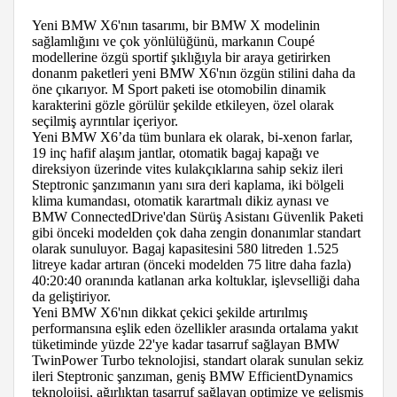
Yeni BMW X6'nın tasarımı, bir BMW X modelinin
sağlamlığını ve çok yönlülüğünü, markanın Coupé
modellerine özgü sportif şıklığıyla bir araya getirirken
donanm paketleri yeni BMW X6'nın özgün stilini daha da
öne çıkarıyor. M Sport paketi ise otomobilin dinamik
karakterini gözle görülür şekilde etkileyen, özel olarak
seçilmiş ayrıntılar içeriyor.
Yeni BMW X6’da tüm bunlara ek olarak, bi-xenon farlar,
19 inç hafif alaşım jantlar, otomatik bagaj kapağı ve
direksiyon üzerinde vites kulakçıklarına sahip sekiz ileri
Steptronic şanzımanın yanı sıra deri kaplama, iki bölgeli
klima kumandası, otomatik karartmalı dikiz aynası ve
BMW ConnectedDrive'dan Sürüş Asistanı Güvenlik Paketi
gibi önceki modelden çok daha zengin donanımlar standart
olarak sunuluyor. Bagaj kapasitesini 580 litreden 1.525
litreye kadar artıran (önceki modelden 75 litre daha fazla)
40:20:40 oranında katlanan arka koltuklar, işlevselliği daha
da geliştiriyor.
Yeni BMW X6'nın dikkat çekici şekilde artırılmış
performansına eşlik eden özellikler arasında ortalama yakıt
tüketiminde yüzde 22'ye kadar tasarruf sağlayan BMW
TwinPower Turbo teknolojisi, standart olarak sunulan sekiz
ileri Steptronic şanzıman, geniş BMW EfficientDynamics
teknolojisi, ağırlıktan tasarruf sağlayan optimize ve gelişmiş