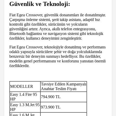
Güvenlik ve Teknoloji:
Fiat Egea Crossover, güvenlik donanımları ile donatılmıştır.
Çarpışma önleme sistemi, şerit takip asistanı, adaptif hız
kontrolü gibi özellikler, sürücünün ve yolcuların
güvenliğini artırır. Ayrıca, akıllı telefon entegrasyonu,
Bluetooth bağlantısı ve navigasyon sistemi gibi teknolojik
özellikler, kullanıcı deneyimini zenginleştirir.
Fiat Egea Crossover, teknolojiyle donatılmış ve performans
odaklı yapısıyla sürücülere şehir ve doğa yolculuklarında
benzersiz bir deneyim sunmayı hedefliyor. Bu özellikler,
modelin genel performansını ve konforunu yansıtan önemli
özelliklerdir.
Tavsiye Edilen Kampanyalı
MODELLER
Anahtar Teslim Fiyatı
Easy 1.4 Fire 95
794.900 TL
HP
Easy 1.3 M.Jet 95
973.900 TL
HP
Easy 1.6 M.Jet