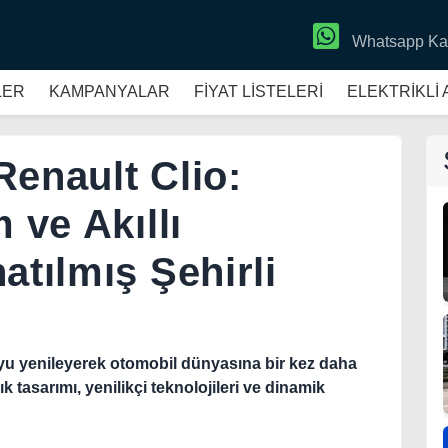
Whatsapp Ka
LER
KAMPANYALAR
FİYAT LİSTELERİ
ELEKTRİKLİ
Renault Clio:
 ve Akıllı
atılmış Şehirli
'yu yenileyerek otomobil dünyasına bir kez daha
k tasarımı, yenilikçi teknolojileri ve dinamik