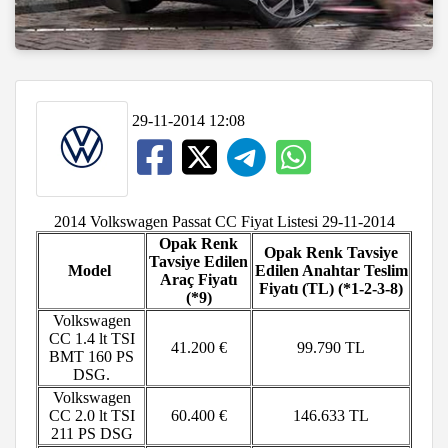
29-11-2014 12:08
2014 Volkswagen Passat CC Fiyat Listesi 29-11-2014
Opak Renk
Opak Renk Tavsiye
Tavsiye Edilen
Model
Edilen Anahtar Teslim
Araç Fiyatı
Fiyatı (TL) (*1-2-3-8)
(*9)
Volkswagen
CC
1.4 lt TSI
41.200 €
99.790 TL
BMT 160 PS
DSG.
Volkswagen
CC
2.0 lt TSI
60.400 €
146.633 TL
211 PS DSG