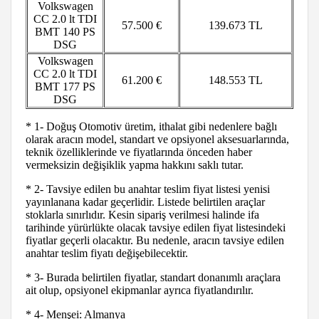
Volkswagen
CC
2.0 lt TDI
57.500 €
139.673 TL
BMT 140 PS
DSG
Volkswagen
CC
2.0 lt TDI
61.200 €
148.553 TL
BMT 177 PS
DSG
* 1- Doğuş Otomotiv üretim, ithalat gibi nedenlere bağlı
olarak aracın model, standart ve opsiyonel aksesuarlarında,
teknik özelliklerinde ve fiyatlarında önceden haber
vermeksizin değişiklik yapma hakkını saklı tutar.
* 2- Tavsiye edilen bu anahtar teslim fiyat listesi yenisi
yayınlanana kadar geçerlidir. Listede belirtilen araçlar
stoklarla sınırlıdır. Kesin sipariş verilmesi halinde ifa
tarihinde yürürlükte olacak tavsiye edilen fiyat listesindeki
fiyatlar geçerli olacaktır. Bu nedenle, aracın tavsiye edilen
anahtar teslim fiyatı değişebilecektir.
* 3- Burada belirtilen fiyatlar, standart donanımlı araçlara
ait olup, opsiyonel ekipmanlar ayrıca fiyatlandırılır.
* 4- Menşei: Almanya