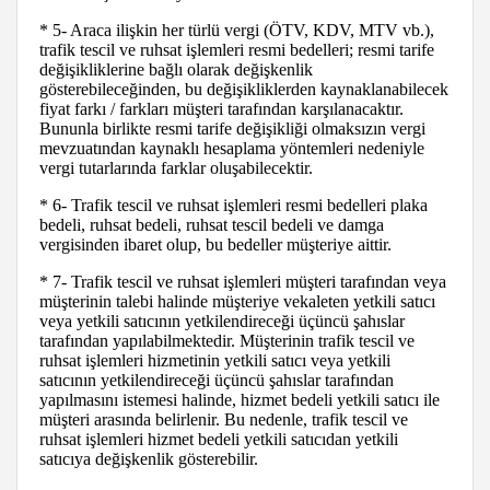
* 5- Araca ilişkin her türlü vergi (ÖTV, KDV, MTV vb.),
trafik tescil ve ruhsat işlemleri resmi bedelleri; resmi tarife
değişikliklerine bağlı olarak değişkenlik
gösterebileceğinden, bu değişikliklerden kaynaklanabilecek
fiyat farkı / farkları müşteri tarafından karşılanacaktır.
Bununla birlikte resmi tarife değişikliği olmaksızın vergi
mevzuatından kaynaklı hesaplama yöntemleri nedeniyle
vergi tutarlarında farklar oluşabilecektir.
* 6- Trafik tescil ve ruhsat işlemleri resmi bedelleri plaka
bedeli, ruhsat bedeli, ruhsat tescil bedeli ve damga
vergisinden ibaret olup, bu bedeller müşteriye aittir.
* 7- Trafik tescil ve ruhsat işlemleri müşteri tarafından veya
müşterinin talebi halinde müşteriye vekaleten yetkili satıcı
veya yetkili satıcının yetkilendireceği üçüncü şahıslar
tarafından yapılabilmektedir. Müşterinin trafik tescil ve
ruhsat işlemleri hizmetinin yetkili satıcı veya yetkili
satıcının yetkilendireceği üçüncü şahıslar tarafından
yapılmasını istemesi halinde, hizmet bedeli yetkili satıcı ile
müşteri arasında belirlenir. Bu nedenle, trafik tescil ve
ruhsat işlemleri hizmet bedeli yetkili satıcıdan yetkili
satıcıya değişkenlik gösterebilir.