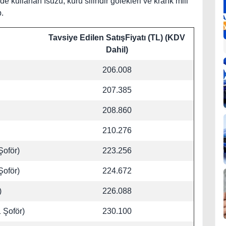
de kullanan Isuzu, kuru silindir gölekleri ve krank mili
p.
Tavsiye Edilen SatışFiyatı (TL) (KDV
Dahil)
206.008
207.385
208.860
210.276
Şoför)
223.256
Şoför)
224.672
)
226.088
 Şoför)
230.100