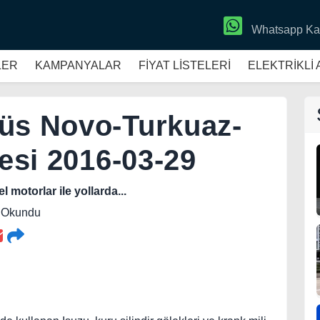
Whatsapp Ka
LER
KAMPANYALAR
FİYAT LİSTELERİ
ELEKTRİKLİ
büs Novo-Turkuaz-
tesi 2016-03-29
 motorlar ile yollarda...
0 Okundu