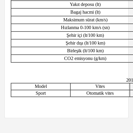
Yakıt deposu (lt)
Bagaj hacmi (lt)
Maksimum sürat (km/s)
Hızlanma 0-100 km/s (sn)
Şehir içi (lt/100 km)
Şehir dışı (lt/100 km)
Birleşik (lt/100 km)
CO2 emisyonu (g/km)
201
Model
Vites
Sport
Otomatik vites