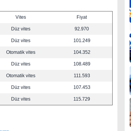
Vites
Fiyat
Düz vites
92.970
Düz vites
101.249
Otomatik vites
104.352
Düz vites
108.489
Otomatik vites
111.593
Düz vites
107.453
Düz vites
115.729