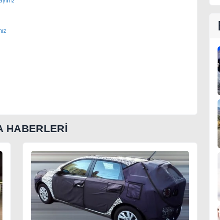
ayınız
nız
 HABERLERİ