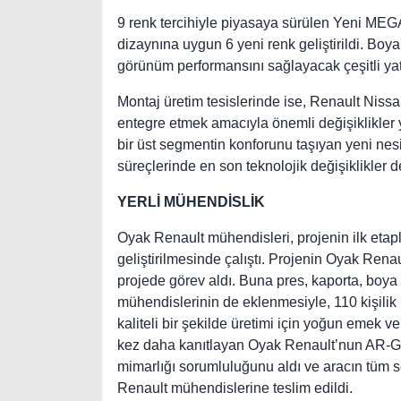
9 renk tercihiyle piyasaya sürülen Yeni ME
dizaynına uygun 6 yeni renk geliştirildi. Boy
görünüm performansını sağlayacak çeşitli yat
Montaj üretim tesislerinde ise, Renault Nissan
entegre etmek amacıyla önemli değişiklikle
bir üst segmentin konforunu taşıyan yeni nes
süreçlerinde en son teknolojik değişiklikler d
YERLİ MÜHENDİSLİK
Oyak Renault mühendisleri, projenin ilk eta
geliştirilmesinde çalıştı. Projenin Oyak Renau
projede görev aldı. Buna pres, kaporta, boya
mühendislerinin de eklenmesiyle, 110 kişil
kaliteli bir şekilde üretimi için yoğun emek v
kez daha kanıtlayan Oyak Renault’nun AR-GE 
mimarlığı sorumluluğunu aldı ve aracın tüm s
Renault mühendislerine teslim edildi.