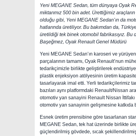
Yeni MEGANE Sedan, tüm dünyaya Oyak Rena
miktarımız 500 bin adet. Ürettiğimiz araçları
olduğu gibi, Yeni MEGANE Sedan’ın da motor
hatlarında üretiliyor. Bu bakımdan da, Türki
üretildiği tek binek otomobil fabrikasıyız. Bu
Başeğmez, Oyak Renault Genel Müdürü
Yeni MEGANE Sedan’ın karoseri ve yürüyen ak
parçalarının tamamı, Oyak Renault’nun mühend
tedarikçimizle birlikte geliştirilerek endüstri
plastik enjeksiyon atölyesinin üretim kapasite
tasarlayarak imal etti. Yerli tedarikçilerimiz 
bazıları aynı platformdaki Renault/Nissan ara
otomotiv yan sanayini Renault Nissan İttifakı
otomotiv yan sanayinin gelişmesine katkıda
Esnek üretim prensibine göre tasarlanan sta
MEGANE Sedan, tek hat üzerinde birlikte üret
güçlendirilmiş gövdede, sıcak şekillendirilmi