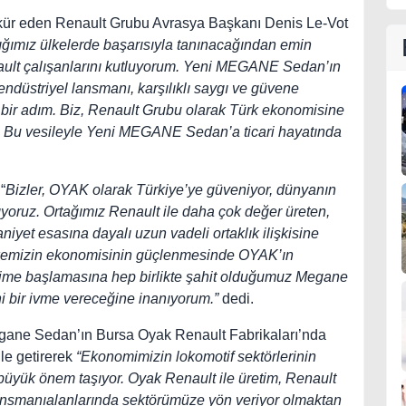
ekkür eden Renault Grubu Avrasya Başkanı Denis Le-Vot
tığımız ülkelerde başarısıyla tanınacağından emin
ult çalışanlarını kutluyorum. Yeni MEGANE Sedan’ın
ndüstriyel lansmanı, karşılıklı saygı ve güvene
 bir adım. Biz, Renault Grubu olarak Türk ekonomisine
z. Bu vesileyle Yeni MEGANE Sedan’a ticari hayatında
“
Bizler, OYAK olarak Türkiye’ye güveniyor, dünyanın
ıyoruz. Ortağımız Renault ile daha çok değer üreten,
iyet esasına dayalı uzun vadeli ortaklık ilişkisine
lkemizin ekonomisinin güçlenmesinde OYAK’ın
etime başlamasına hep birlikte şahit olduğumuz Megane
 bir ivme vereceğine inanıyorum.”
dedi.
ne Sedan’ın Bursa Oyak Renault Fabrikaları’nda
le getirerek
“Ekonomimizin lokomotif sektörlerinin
 büyük önem taşıyor. Oyak Renault ile üretim, Renault
inansmanıalanlarında sektörümüze yön veriyor olmaktan