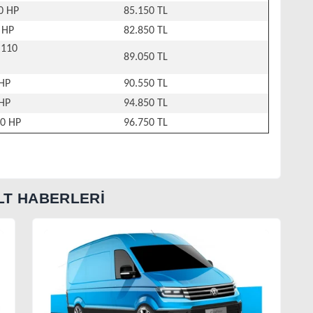
0 HP
85.150 TL
 HP
82.850 TL
 110
89.050 TL
 HP
90.550 TL
 HP
94.850 TL
10 HP
96.750 TL
T HABERLERİ