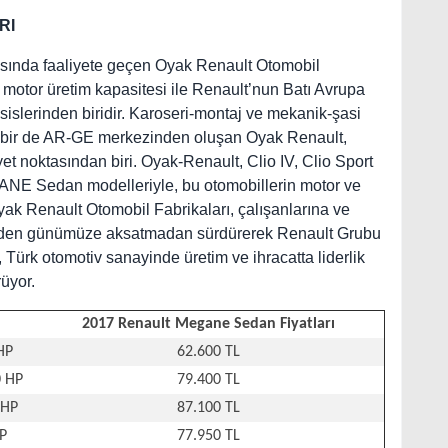
RI
rasında faaliyete geçen Oyak Renault Otomobil
n motor üretim kapasitesi ile Renault’nun Batı Avrupa
sislerinden biridir. Karoseri-montaj ve mekanik-şasi
i ve bir de AR-GE merkezinden oluşan Oyak Renault,
t noktasından biri. Oyak-Renault, Clio IV, Clio Sport
ANE Sedan modelleriyle, bu otomobillerin motor ve
yak Renault Otomobil Fabrikaları, çalışanlarına ve
 günden günümüze aksatmadan sürdürerek Renault Grubu
t, Türk otomotiv sanayinde üretim ve ihracatta liderlik
üyor.
2017 Renault Megane Sedan Fiyatları
HP
62.600 TL
0 HP
79.400 TL
 HP
87.100 TL
HP
77.950 TL