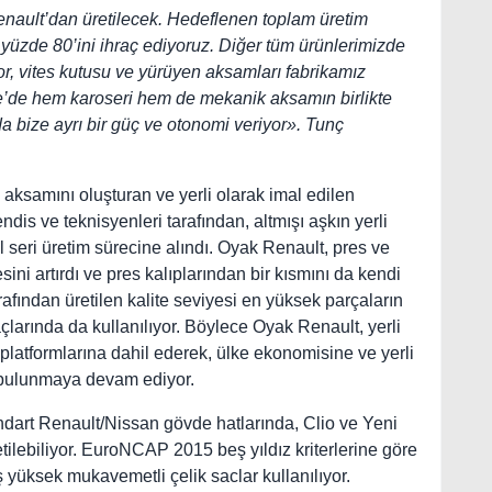
ult’dan üretilecek. Hedeflenen toplam üretim
n yüzde 80’ini ihraç ediyoruz. Diğer tüm ürünlerimizde
, vites kutusu ve yürüyen aksamları fabrikamız
ye’de hem karoseri hem de mekanik aksamın birlikte
 da bize ayrı bir güç ve otonomi veriyor».
Tunç
samını oluşturan ve yerli olarak imal edilen
is ve teknisyenleri tarafından, altmışı aşkın yerli
yel seri üretim sürecine alındı. Oyak Renault, pres ve
sini artırdı ve pres kalıplarından bir kısmını da kendi
tarafından üretilen kalite seviyesi en yüksek parçaların
çlarında da kullanılıyor. Böylece Oyak Renault, yerli
 platformlarına dahil ederek, ülke ekonomisine ve yerli
 bulunmaya devam ediyor.
ndart Renault/Nissan gövde hatlarında, Clio ve Yeni
ilebiliyor. EuroNCAP 2015 beş yıldız kriterlerine göre
ş yüksek mukavemetli çelik saclar kullanılıyor.