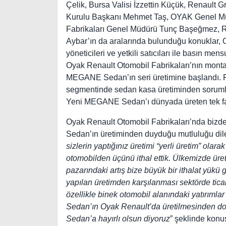
Çelik, Bursa Valisi İzzettin Küçük, Renaul
Kurulu Başkanı Mehmet Taş, OYAK Genel M
Fabrikaları Genel Müdürü Tunç Başeğmez, R
Aybar’ın da aralarında bulunduğu konuklar, O
yöneticileri ve yetkili satıcıları ile basın mens
Oyak Renault Otomobil Fabrikaları’nın montaj
MEGANE Sedan’ın seri üretimine başlandı. Re
segmentinde sedan kasa üretiminden sorumlu
Yeni MEGANE Sedan’ı dünyada üreten tek fa
Oyak Renault Otomobil Fabrikaları’nda bizde
Sedan’ın üretiminden duyduğu mutluluğu dile
sizlerin yaptığınız üretimi “yerli üretim” ola
otomobilden üçünü ithal ettik. Ülkemizde üret
pazarındaki artış bize büyük bir ithalat yükü 
yapılan üretimden karşılanması sektörde tic
özellikle binek otomobil alanındaki yatırım
Sedan’ın Oyak Renault’da üretilmesinden d
Sedan’a hayırlı olsun diyoruz
” şeklinde konu