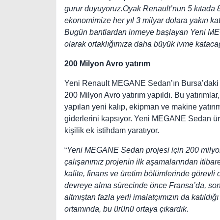
gurur duyuyoruz.Oyak Renault’nun 5 kıtada 80’
ekonomimize her yıl 3 milyar dolara yakın kat
Bugün bantlardan inmeye başlayan Yeni MEG
olarak ortaklığımıza daha büyük ivme kataca
200 Milyon Avro yatırım
Yeni Renault MEGANE Sedan’ın Bursa’daki Oy
200 Milyon Avro yatırım yapıldı. Bu yatırımla
yapılan yeni kalıp, ekipman ve makine yatırım
giderlerini kapsıyor. Yeni MEGANE Sedan ür
kişilik ek istihdam yaratıyor.
“
Yeni MEGANE Sedan projesi için 200 milyon A
çalışanımız projenin ilk aşamalarından itibar
kalite, finans ve üretim bölümlerinde görevli
devreye alma sürecinde önce Fransa’da, sonra
altmıştan fazla yerli imalatçımızın da katıldığ
ortamında, bu ürünü ortaya çıkardık.