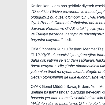
Katılan konuklara hoş geldiniz diyerek teş
:”
Öncelikle Türkiye pazarında ve ihracat yap
olduğumuz bu güzel otomobil için Oyak Rena
Oyak Renault Otomobil Fabrikaları’ndaki bu e
dayanan Renault ve OYAK ortaklığı için yeni
ve Türkiye pazarına inanıyor ve güveniyoru
başarılar diliyorum
” dedi.
OYAK Yönetim Kurulu Başkanı Mehmet Taş: 
ilk 10 büyük ekonomisi içine gireceğine inan
daha çok yatırım ve istihdam sağlayan, hakkan
önem veriyoruz. Hiç şüphe olmamalıdır ki ü
yatırımları öncü rol oynamaktadır. Bugün ür
Sedan otomobilinin de ülke ekonomisine yeni
OYAK Genel Müdürü Savaş Erdem, Yeni Mega
üretime başlamasından duyduğu heyecanı di
başında yer alan otomotiv sektörü bizim için
MAİS ile satış ve pazarlama, Orfin ile oto f