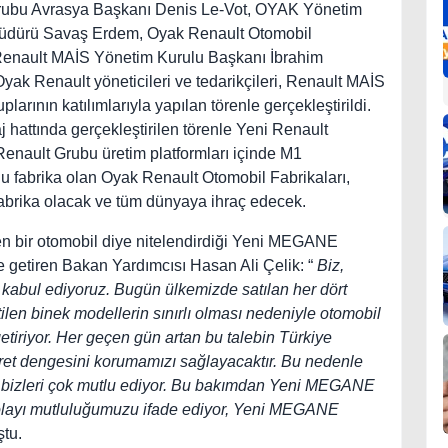
t Grubu Avrasya Başkanı Denis Le-Vot, OYAK Yönetim
üdürü Savaş Erdem, Oyak Renault Otomobil
enault MAİS Yönetim Kurulu Başkanı İbrahim
yak Renault yöneticileri ve tedarikçileri, Renault MAİS
uplarının katılımlarıyla yapılan törenle gerçekleştirildi.
 hattında gerçekleştirilen törenle Yeni Renault
nault Grubu üretim platformları içinde M1
 fabrika olan Oyak Renault Otomobil Fabrikaları,
brika olacak ve tüm dünyaya ihraç edecek.
n bir otomobil diye nitelendirdiği Yeni MEGANE
 getiren Bakan Yardımcısı Hasan Ali Çelik: “
Biz,
rak kabul ediyoruz. Bugün ülkemizde satılan her dört
ilen binek modellerin sınırlı olması nedeniyle otomobil
getiriyor. Her geçen gün artan bu talebin Türkiye
aret dengesini korumamızı sağlayacaktır. Bu nedenle
lar bizleri çok mutlu ediyor. Bu bakımdan Yeni MEGANE
olayı mutluluğumuzu ifade ediyor, Yeni MEGANE
ştu.