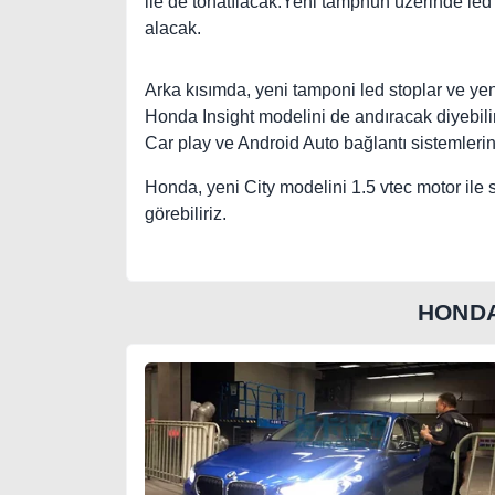
ile de tonatılacak.Yeni tampnun üzerinde led 
alacak.
Arka kısımda, yeni tamponi led stoplar ve ye
Honda Insight modelini de andıracak diyebil
Car play ve Android Auto bağlantı sistemleri
Honda, yeni City modelini 1.5 vtec motor ile s
görebiliriz.
HONDA