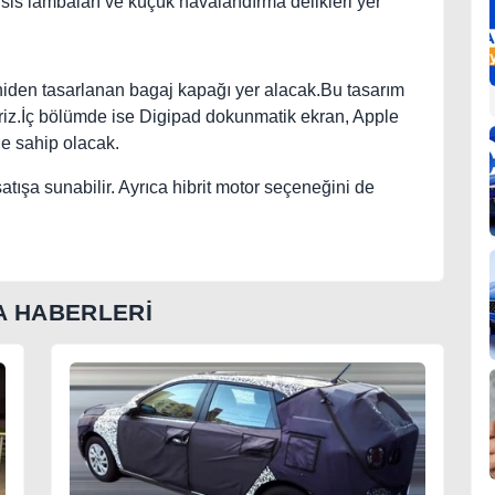
sis lambaları ve küçük havalandırma delikleri yer
niden tasarlanan bagaj kapağı yer alacak.Bu tasarım
iriz.İç bölümde ise Digipad dokunmatik ekran, Apple
ne sahip olacak.
atışa sunabilir. Ayrıca hibrit motor seçeneğini de
 HABERLERİ