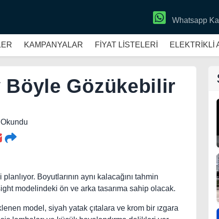
Whatsapp Ka
LER
KAMPANYALAR
FİYAT LİSTELERİ
ELEKTRİKLİ
 Böyle Gözükebilir
9 Okundu
planlıyor. Boyutlarının aynı kalacağını tahmin
sight modelindeki ön ve arka tasarıma sahip olacak.
lenen model, siyah yatak çıtalara ve krom bir ızgara