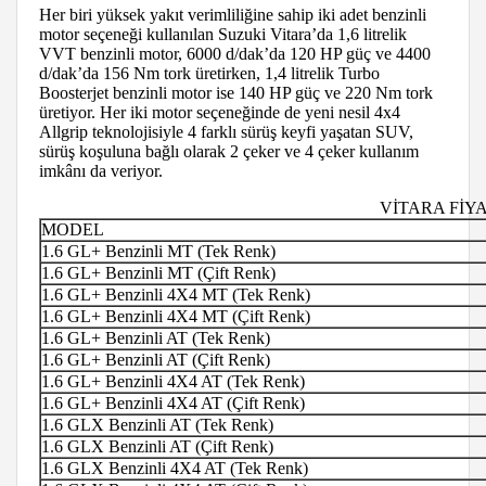
Her biri yüksek yakıt verimliliğine sahip iki adet benzinli
motor seçeneği kullanılan Suzuki Vitara’da 1,6 litrelik
VVT benzinli motor, 6000 d/dak’da 120 HP güç ve 4400
d/dak’da 156 Nm tork üretirken, 1,4 litrelik Turbo
Boosterjet benzinli motor ise 140 HP güç ve 220 Nm tork
üretiyor. Her iki motor seçeneğinde de yeni nesil 4x4
Allgrip teknolojisiyle 4 farklı sürüş keyfi yaşatan SUV,
sürüş koşuluna bağlı olarak 2 çeker ve 4 çeker kullanım
imkânı da veriyor.
VİTARA FİYA
MODEL
1.6 GL+ Benzinli MT (Tek Renk)
1.6 GL+ Benzinli MT (Çift Renk)
1.6 GL+ Benzinli 4X4 MT (Tek Renk)
1.6 GL+ Benzinli 4X4 MT (Çift Renk)
1.6 GL+ Benzinli AT (Tek Renk)
1.6 GL+ Benzinli AT (Çift Renk)
1.6 GL+ Benzinli 4X4 AT (Tek Renk)
1.6 GL+ Benzinli 4X4 AT (Çift Renk)
1.6 GLX Benzinli AT (Tek Renk)
1.6 GLX Benzinli AT (Çift Renk)
1.6 GLX Benzinli 4X4 AT (Tek Renk)