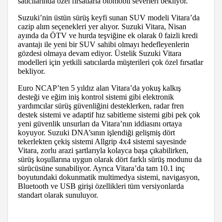
satıcılarında özel fırsatlarla otomobil severleri bekliyor.
Suzuki’nin üstün sürüş keyfi sunan SUV modeli Vitara’da
cazip alım seçenekleri yer alıyor. Suzuki Vitara, Nisan
ayında da ÖTV ve hurda teşviğine ek olarak 0 faizli kredi
avantajı ile yeni bir SUV sahibi olmayı hedefleyenlerin
gözdesi olmaya devam ediyor. Üstelik Suzuki Vitara
modelleri için yetkili satıcılarda müşterileri çok özel fırsatlar
bekliyor.
Euro NCAP’ten 5 yıldız alan Vitara’da yokuş kalkış
desteği ve eğim iniş kontrol sistemi gibi elektronik
yardımcılar sürüş güvenliğini desteklerken, radar fren
destek sistemi ve adaptif hız sabitleme sistemi gibi pek çok
yeni güvenlik unsurları da Vitara’nın iddiasını ortaya
koyuyor. Suzuki DNA’sının işlendiği gelişmiş dört
tekerlekten çekiş sistemi Allgrip 4x4 sistemi sayesinde
Vitara, zorlu arazi şartlarıyla kolayca başa çıkabilirken,
sürüş koşullarına uygun olarak dört farklı sürüş modunu da
sürücüsüne sunabiliyor. Ayrıca Vitara’da tam 10.1 inç
boyutundaki dokunmatik multimedya sistemi, navigasyon,
Bluetooth ve USB girişi özellikleri tüm versiyonlarda
standart olarak sunuluyor.