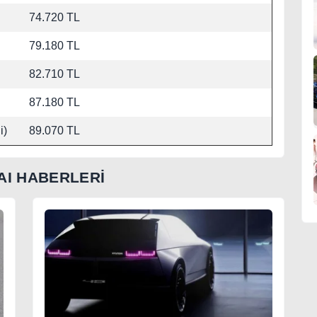
74.720 TL
79.180 TL
82.710 TL
87.180 TL
i)
89.070 TL
AI HABERLERİ